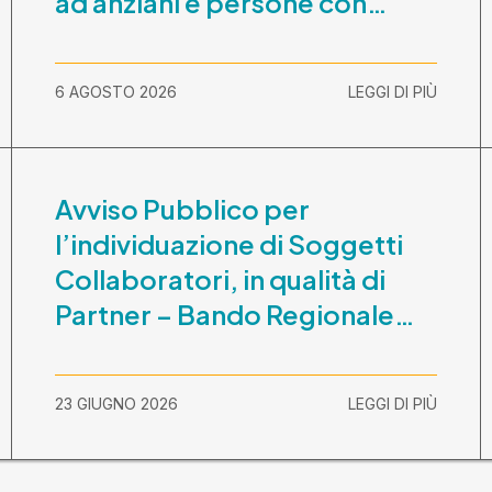
ad anziani e persone con
disabilità nel periodo 1
ottobre 2026-30 settembre
6 AGOSTO 2026
LEGGI DI PIÙ
2029
Avviso Pubblico per
l’individuazione di Soggetti
Collaboratori, in qualità di
Partner – Bando Regionale
“La Lombardia è dei Giovani
2026” – CUP
23 GIUGNO 2026
LEGGI DI PIÙ
E81B26000210003