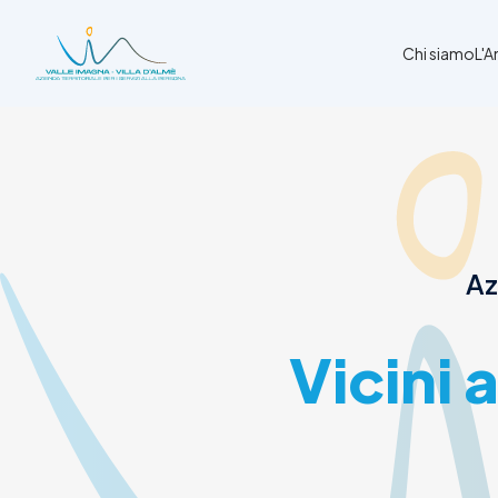
Chi siamo
L'
Chi siamo
L'Ambito
Cosa facciamo
News
Az
Amministrazione trasparente
Contatti
Vicini 