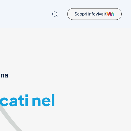
Scopri infoviva.it
ona
cati nel