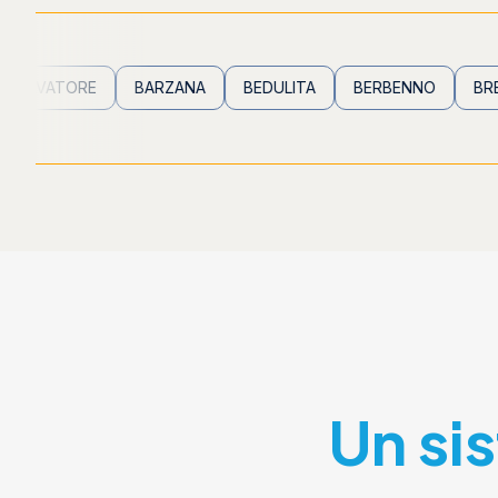
ORE
BARZANA
BEDULITA
BERBENNO
BREMBILLA
Un si