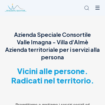
Chi siamo
Azienda Speciale Consortile
L'Ambito
Valle Imagna - Villa d'Almè
Cosa facciamo
News
Azienda territoriale per i servizi alla
Amministrazione trasparente
persona
Contatti
Vicini alle persone.
Radicati nel territorio.
Progettiamo e gestiamo i servizi sociali ed