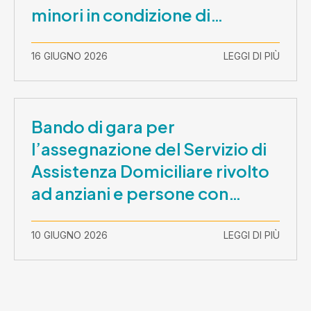
minori in condizione di
disabilità con necessità di
sostegno elevato e molto
16 GIUGNO 2026
LEGGI DI PIÙ
elevato (Misura B2) per
prestazioni socioeducative o
educative in contesti
Bando di gara per
socializzanti (Centri estivi)
l’assegnazione del Servizio di
Assistenza Domiciliare rivolto
ad anziani e persone con
disabilità nel periodo 1 ottobre
2026-30 settembre 2029
10 GIUGNO 2026
LEGGI DI PIÙ