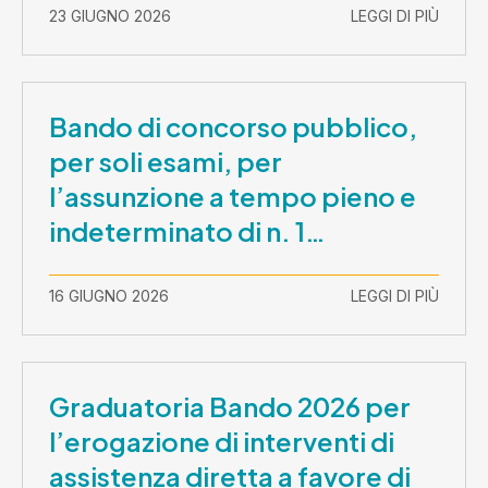
– CUP E81B26000210003
23 GIUGNO 2026
LEGGI DI PIÙ
Bando di concorso pubblico,
per soli esami, per
l’assunzione a tempo pieno e
indeterminato di n. 1
Assistente Sociale –
Comunicazione prova scritta e
16 GIUGNO 2026
LEGGI DI PIÙ
prova orale
Graduatoria Bando 2026 per
l’erogazione di interventi di
assistenza diretta a favore di