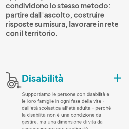
condividono
lo
stesso
metodo:
partire
dall'ascolto,
costruire
risposte
su
misura,
lavorare
in
rete
con
il
territorio.
Disabilità
Supportiamo le persone con disabilità e
le loro famiglie in ogni fase della vita -
dall'età scolastica all'età adulta - perché
la disabilità non è una condizione da
gestire, ma una dimensione di vita da
accompagnare con continuità.