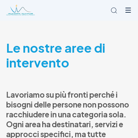
Chi siamo
Le nostre aree di
L'Ambito
Cosa facciamo
intervento
News
Amministrazione trasparente
Contatti
Lavoriamo
su
più
fronti
perché
i
bisogni
delle
persone
non
possono
racchiudere
in
una
categoria
sola.
Ogni
area
ha
destinatari,
servizi
e
approcci
specifici,
ma
tutte