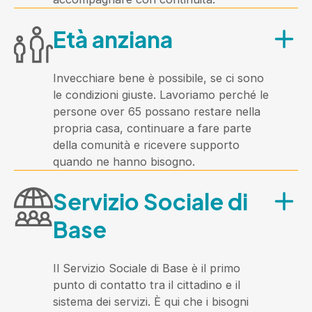
A chi è rivolta?
Età anziana
A minori, adulti e anziani residenti
nell'Ambito che vivono una condizione
di disabilità.
Invecchiare bene è possibile, se ci sono
le condizioni giuste. Lavoriamo perché le
Cosa offre?
persone over 65 possano restare nella
propria casa, continuare a fare parte
Servizi educativi, domiciliari e di
della comunità e ricevere supporto
supporto alla vita autonoma, pensati
quando ne hanno bisogno.
per favorire la partecipazione delle
A chi è rivolta?
persone con disabilità alla vita della
Servizio Sociale di
comunità. Nel 2024 abbiamo avviato,
Alle persone over 65 residenti
insieme ai 20 Comuni dell'Ambito, una
nell'Ambito e ai loro caregiver.
Base
riflessione condivisa sul Progetto di Vita
come strumento centrale per
Cosa offre?
accompagnare le persone con disabilità
Il Servizio Sociale di Base è il primo
Assistenza domiciliare, caffè sociali,
verso una vita piena e autodeterminata.
punto di contatto tra il cittadino e il
supporto ai caregiver, progetti di
sistema dei servizi. È qui che i bisogni
housing sociale e iniziative per favorire