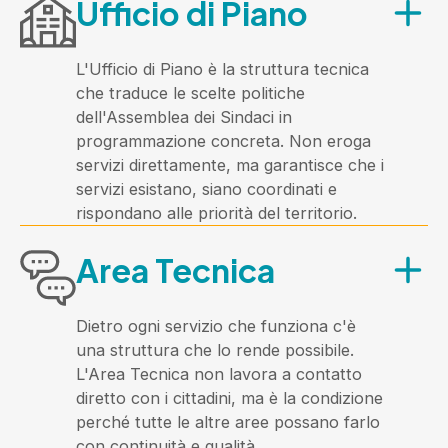
Ufficio di Piano
territorio e con le istituzioni.
Ai cittadini dell'Ambito di età compresa
tra i 18 e i 64 anni.
L'Ufficio di Piano è la struttura tecnica
Cosa offre?
che traduce le scelte politiche
dell'Assemblea dei Sindaci in
Progetti per la cittadinanza attiva dei
programmazione concreta. Non eroga
giovani, sportelli di ascolto e
servizi direttamente, ma garantisce che i
orientamento, percorsi per persone in
servizi esistano, siano coordinati e
situazione di povertà o grave
rispondano alle priorità del territorio.
marginalità, supporto per le
A chi è rivolta?
dipendenze, housing sociale e uno
Area Tecnica
sportello antiviolenza. Un'area
Ai 20 Comuni dell'Ambito, alle
volutamente ampia, perché ampi sono i
istituzioni partner e agli enti del Terzo
bisogni che intercetta.
Settore che partecipano alla rete dei
Dietro ogni servizio che funziona c'è
servizi.
una struttura che lo rende possibile.
L'Area Tecnica non lavora a contatto
Cosa offre?
diretto con i cittadini, ma è la condizione
perché tutte le altre aree possano farlo
Predisposizione e monitoraggio del
con continuità e qualità.