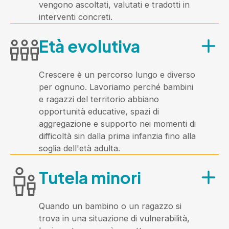
vengono ascoltati, valutati e tradotti in
l'invecchiamento attivo. È un'area in
interventi concreti.
forte crescita: i bisogni della
A chi è rivolta?
popolazione anziana sono sempre più
Età evolutiva
A tutti i cittadini residenti nei 20 Comuni
articolati e l'Azienda investe con
dell'Ambito che si trovano in una
continuità in nuovi servizi e
situazione di difficoltà o bisogno.
collaborazioni con altri soggetti del
Crescere è un percorso lungo e diverso
territorio.
per ognuno. Lavoriamo perché bambini
Cosa offre?
e ragazzi del territorio abbiano
opportunità educative, spazi di
In ogni Comune è presente
aggregazione e supporto nei momenti di
un'assistente sociale di riferimento che
difficoltà sin dalla prima infanzia fino alla
garantisce l'analisi dei bisogni, la
soglia dell'età adulta.
valutazione professionale e la
A chi è rivolta?
definizione di interventi personalizzati,
Tutela minori
adattando tempi e modalità alle
A tutti i bambini e ragazzi dell'Ambito di
caratteristiche di ciascun territorio.
età compresa tra 0 e 17 anni e
indirettamente alle loro famiglie, agli
Quando un bambino o un ragazzo si
educatori e alle scuole.
trova in una situazione di vulnerabilità,