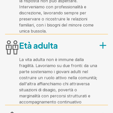
la risposta non può aspettare.
Cosa offre?
Interveniamo con professionalità e
discrezione, lavorando sempre per
Percorsi mirati per ogni fascia d'età: 0-
preservare o ricostruire le relazioni
6 anni, 7-11 anni, 11-13 anni, 14-17 anni.
familiari, con i bisogni del minore come
Sportelli psicopedagogici, spazi compiti,
unica bussola.
progetti di aggregazione,
A chi è rivolta?
coordinamento pedagogico territoriale
Età adulta
e raccordo tra i servizi educativi
A minori e famiglie dell'Ambito coinvolti
presenti sul territorio.
in procedimenti dell'Autorità Giudiziaria
ordinaria o minorile.
La vita adulta non è immune dalla
fragilità. Lavoriamo su due fronti: da una
Cosa offre?
parte sosteniamo i giovani adulti nel
costruire un ruolo attivo nella comunità;
Interventi educativi domiciliari, incontri
dall'altra affianchiamo chi attraversa
protetti, accoglienza familiare,
situazioni di disagio, povertà o
supporto ai percorsi di autonomia per i
marginalità con percorsi strutturati e
ragazzi che escono dalla tutela.
accompagnamento continuativo
Lavoriamo in stretta collaborazione
A chi è rivolta?
con gli Enti del Terzo Settore del