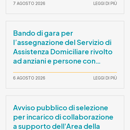
7 AGOSTO 2026
LEGGI DI PIÙ
Bando di gara per
l’assegnazione del Servizio di
Assistenza Domiciliare rivolto
ad anziani e persone con
disabilità nel periodo 1 ottobre
2026-30 settembre 2029
6 AGOSTO 2026
LEGGI DI PIÙ
Avviso pubblico di selezione
per incarico di collaborazione
a supporto dell'Area della