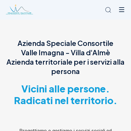
Chi siamo
Azienda Speciale Consortile
L'Ambito
Valle Imagna - Villa d'Almè
Cosa facciamo
News
Azienda territoriale per i servizi alla
Amministrazione trasparente
persona
Contatti
Vicini alle persone.
Radicati nel territorio.
Progettiamo e gestiamo i servizi sociali ed