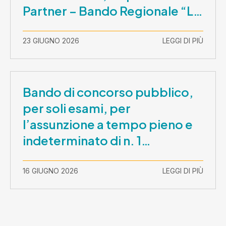
Partner – Bando Regionale “La
Lombardia è dei Giovani 2026”
– CUP E81B26000210003
23 GIUGNO 2026
LEGGI DI PIÙ
Bando di concorso pubblico,
per soli esami, per
l’assunzione a tempo pieno e
indeterminato di n. 1
Assistente Sociale –
Comunicazione prova scritta e
16 GIUGNO 2026
LEGGI DI PIÙ
prova orale