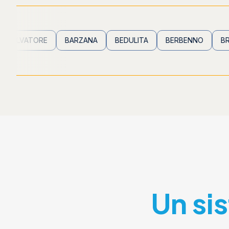
TORE
BARZANA
BEDULITA
BERBENNO
BREMBILLA
Un si