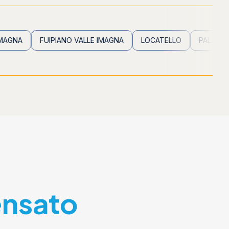
FUIPIANO VALLE IMAGNA
LOCATELLO
PALADINA
PA
ensato