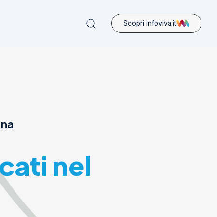
Scopri infoviva.it
ona
cati nel