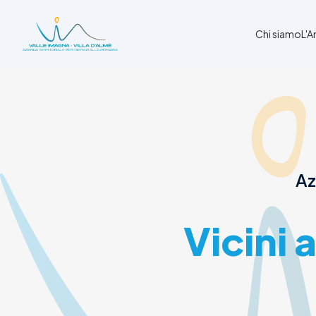
Chi siamo
L'
Chi siamo
L'Ambito
Cosa facciamo
News
Az
Amministrazione trasparente
Contatti
Vicini 