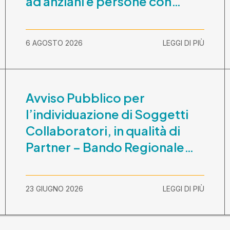
ad anziani e persone con
disabilità nel periodo 1
ottobre 2026-30 settembre
6 AGOSTO 2026
LEGGI DI PIÙ
2029
Avviso Pubblico per
l’individuazione di Soggetti
Collaboratori, in qualità di
Partner – Bando Regionale
“La Lombardia è dei Giovani
2026” – CUP
23 GIUGNO 2026
LEGGI DI PIÙ
E81B26000210003