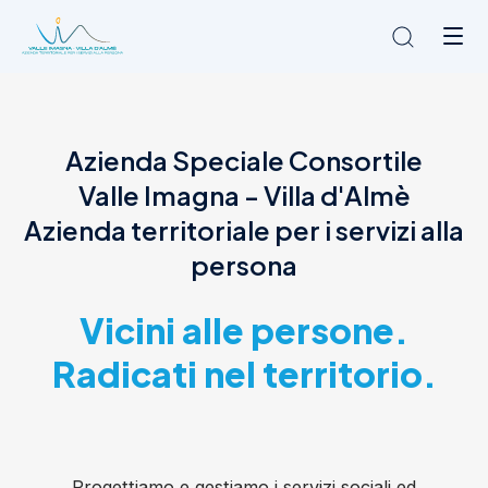
Chi siamo
Azienda Speciale Consortile
L'Ambito
Valle Imagna - Villa d'Almè
Cosa facciamo
News
Azienda territoriale per i servizi alla
Amministrazione trasparente
persona
Contatti
Vicini alle persone.
Radicati nel territorio.
Progettiamo e gestiamo i servizi sociali ed