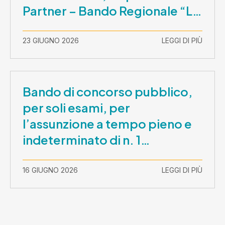
Partner – Bando Regionale “La
Lombardia è dei Giovani 2026”
– CUP E81B26000210003
23 GIUGNO 2026
LEGGI DI PIÙ
Bando di concorso pubblico,
per soli esami, per
l’assunzione a tempo pieno e
indeterminato di n. 1
Assistente Sociale –
Comunicazione prova scritta e
16 GIUGNO 2026
LEGGI DI PIÙ
prova orale