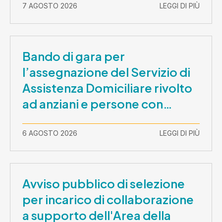
7 AGOSTO 2026
LEGGI DI PIÙ
Bando di gara per
l’assegnazione del Servizio di
Assistenza Domiciliare rivolto
ad anziani e persone con
disabilità nel periodo 1 ottobre
2026-30 settembre 2029
6 AGOSTO 2026
LEGGI DI PIÙ
Avviso pubblico di selezione
per incarico di collaborazione
a supporto dell'Area della