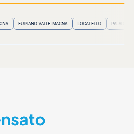
FUIPIANO VALLE IMAGNA
LOCATELLO
PALADINA
PALA
ensato