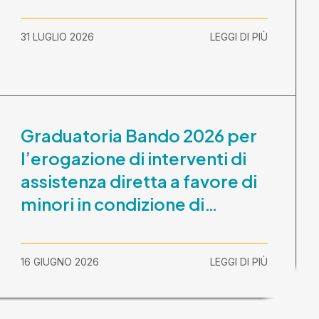
31 LUGLIO 2026
LEGGI DI PIÙ
Graduatoria Bando 2026 per
l’erogazione di interventi di
assistenza diretta a favore di
minori in condizione di
disabilità con necessità di
sostegno elevato e molto
16 GIUGNO 2026
LEGGI DI PIÙ
elevato (Misura B2) per
prestazioni socioeducative o
educative in contesti