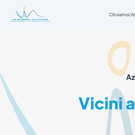
Chi siamo
L'
Chi siamo
L'Ambito
Cosa facciamo
News
Az
Amministrazione trasparente
Contatti
Vicini 