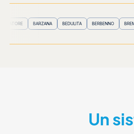
RE
BARZANA
BEDULITA
BERBENNO
BREMBILLA
Un si