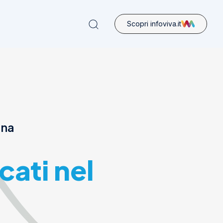
Scopri infoviva.it
ona
cati nel