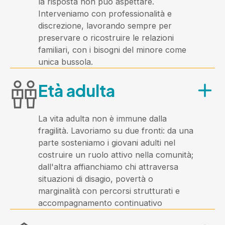
la risposta non può aspettare.
Cosa offre?
Interveniamo con professionalità e
discrezione, lavorando sempre per
Percorsi mirati per ogni fascia d'età: 0-
preservare o ricostruire le relazioni
6 anni, 7-11 anni, 11-13 anni, 14-17 anni.
familiari, con i bisogni del minore come
Sportelli psicopedagogici, spazi compiti,
unica bussola.
progetti di aggregazione,
A chi è rivolta?
coordinamento pedagogico territoriale
Età adulta
e raccordo tra i servizi educativi
A minori e famiglie dell'Ambito coinvolti
presenti sul territorio.
in procedimenti dell'Autorità Giudiziaria
ordinaria o minorile.
La vita adulta non è immune dalla
fragilità. Lavoriamo su due fronti: da una
Cosa offre?
parte sosteniamo i giovani adulti nel
costruire un ruolo attivo nella comunità;
Interventi educativi domiciliari, incontri
dall'altra affianchiamo chi attraversa
protetti, accoglienza familiare,
situazioni di disagio, povertà o
supporto ai percorsi di autonomia per i
marginalità con percorsi strutturati e
ragazzi che escono dalla tutela.
accompagnamento continuativo
Lavoriamo in stretta collaborazione
A chi è rivolta?
con gli Enti del Terzo Settore del