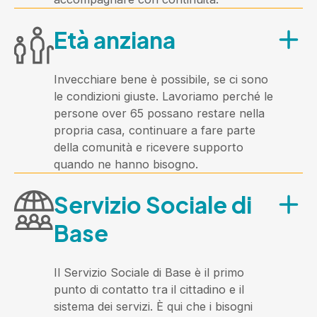
A chi è rivolta?
Età anziana
A minori, adulti e anziani residenti
nell'Ambito che vivono una condizione
di disabilità.
Invecchiare bene è possibile, se ci sono
le condizioni giuste. Lavoriamo perché le
Cosa offre?
persone over 65 possano restare nella
propria casa, continuare a fare parte
Servizi educativi, domiciliari e di
della comunità e ricevere supporto
supporto alla vita autonoma, pensati
quando ne hanno bisogno.
per favorire la partecipazione delle
A chi è rivolta?
persone con disabilità alla vita della
Servizio Sociale di
comunità. Nel 2024 abbiamo avviato,
Alle persone over 65 residenti
insieme ai 20 Comuni dell'Ambito, una
nell'Ambito e ai loro caregiver.
Base
riflessione condivisa sul Progetto di Vita
come strumento centrale per
Cosa offre?
accompagnare le persone con disabilità
Il Servizio Sociale di Base è il primo
Assistenza domiciliare, caffè sociali,
verso una vita piena e autodeterminata.
punto di contatto tra il cittadino e il
supporto ai caregiver, progetti di
sistema dei servizi. È qui che i bisogni
housing sociale e iniziative per favorire