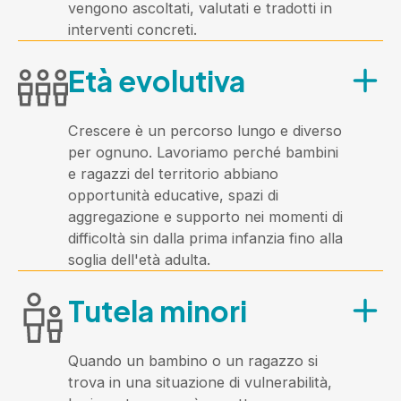
vengono ascoltati, valutati e tradotti in
l'invecchiamento attivo. È un'area in
interventi concreti.
forte crescita: i bisogni della
A chi è rivolta?
popolazione anziana sono sempre più
Età evolutiva
A tutti i cittadini residenti nei 20 Comuni
articolati e l'Azienda investe con
dell'Ambito che si trovano in una
continuità in nuovi servizi e
situazione di difficoltà o bisogno.
collaborazioni con altri soggetti del
Crescere è un percorso lungo e diverso
territorio.
per ognuno. Lavoriamo perché bambini
Cosa offre?
e ragazzi del territorio abbiano
opportunità educative, spazi di
In ogni Comune è presente
aggregazione e supporto nei momenti di
un'assistente sociale di riferimento che
difficoltà sin dalla prima infanzia fino alla
garantisce l'analisi dei bisogni, la
soglia dell'età adulta.
valutazione professionale e la
A chi è rivolta?
definizione di interventi personalizzati,
Tutela minori
adattando tempi e modalità alle
A tutti i bambini e ragazzi dell'Ambito di
caratteristiche di ciascun territorio.
età compresa tra 0 e 17 anni e
indirettamente alle loro famiglie, agli
Quando un bambino o un ragazzo si
educatori e alle scuole.
trova in una situazione di vulnerabilità,