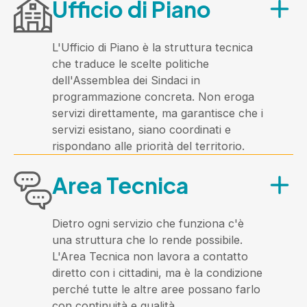
Ufficio di Piano
territorio e con le istituzioni.
Ai cittadini dell'Ambito di età compresa
tra i 18 e i 64 anni.
L'Ufficio di Piano è la struttura tecnica
Cosa offre?
che traduce le scelte politiche
dell'Assemblea dei Sindaci in
Progetti per la cittadinanza attiva dei
programmazione concreta. Non eroga
giovani, sportelli di ascolto e
servizi direttamente, ma garantisce che i
orientamento, percorsi per persone in
servizi esistano, siano coordinati e
situazione di povertà o grave
rispondano alle priorità del territorio.
marginalità, supporto per le
A chi è rivolta?
dipendenze, housing sociale e uno
Area Tecnica
sportello antiviolenza. Un'area
Ai 20 Comuni dell'Ambito, alle
volutamente ampia, perché ampi sono i
istituzioni partner e agli enti del Terzo
bisogni che intercetta.
Settore che partecipano alla rete dei
Dietro ogni servizio che funziona c'è
servizi.
una struttura che lo rende possibile.
L'Area Tecnica non lavora a contatto
Cosa offre?
diretto con i cittadini, ma è la condizione
perché tutte le altre aree possano farlo
Predisposizione e monitoraggio del
con continuità e qualità.