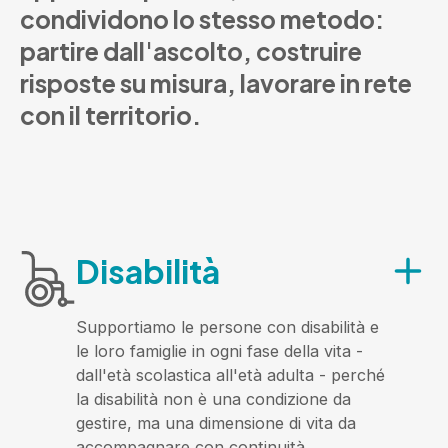
condividono
lo
stesso
metodo:
partire
dall'ascolto,
costruire
risposte
su
misura,
lavorare
in
rete
con
il
territorio.
Disabilità
Supportiamo le persone con disabilità e
le loro famiglie in ogni fase della vita -
dall'età scolastica all'età adulta - perché
la disabilità non è una condizione da
gestire, ma una dimensione di vita da
accompagnare con continuità.