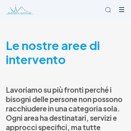
Chi siamo
Le nostre aree di
L'Ambito
Cosa facciamo
intervento
News
Amministrazione trasparente
Contatti
Lavoriamo
su
più
fronti
perché
i
bisogni
delle
persone
non
possono
racchiudere
in
una
categoria
sola.
Ogni
area
ha
destinatari,
servizi
e
approcci
specifici,
ma
tutte