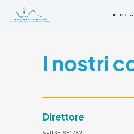
Chi siamo
L'
Chi siamo
I nostri c
L'Ambito
Cosa facciamo
News
Amministrazione trasparente
Contatti
Direttore
035 851782