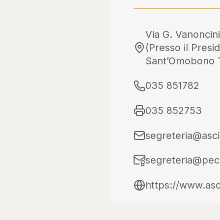
Via G. Vanoncini
(Presso il Presid
Sant’Omobono 
035 851782
035 852753
segreteria@asci
segreteria@pec.
https://www.asc