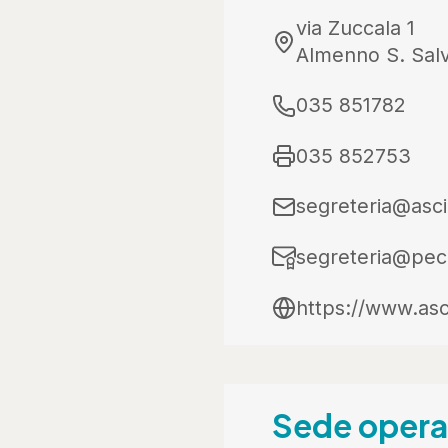
via Zuccala 1
Almenno S. Salv
035 851782
035 852753
segreteria@asci
segreteria@pec.
https://www.asc
Sede opera