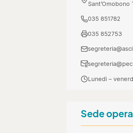
Sant’Omobono 
035 851782
035 852753
segreteria@asci
segreteria@pec.
Lunedì – venerd
Sede opera