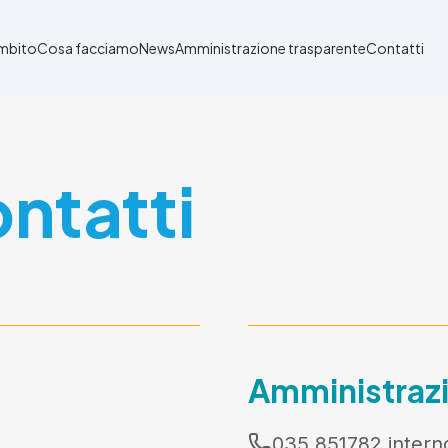
Ambito
Cosa facciamo
News
Amministrazione trasparente
Contatti
ontatti
Amministraz
035 851782 interno