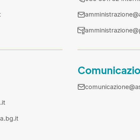
t
amministrazione@a
amministrazione@p
Comunicazion
comunicazione@asc
it
a.bg.it