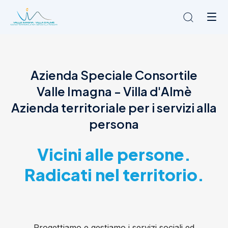
Chi siamo
Azienda Speciale Consortile
L'Ambito
Valle Imagna - Villa d'Almè
Cosa facciamo
News
Azienda territoriale per i servizi alla
Amministrazione trasparente
persona
Contatti
Vicini alle persone.
Radicati nel territorio.
Progettiamo e gestiamo i servizi sociali ed