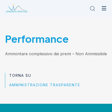
Chi siamo
Performance
L'Ambito
Cosa facciamo
News
Ammontare complessivo dei premi –
Non Ammissibile
Amministrazione trasparente
Contatti
TORNA SU
AMMINISTRAZIONE TRASPARENTE