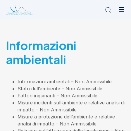
Chi siamo
Informazioni
L'Ambito
Cosa facciamo
ambientali
News
Amministrazione trasparente
Contatti
Informazioni ambientali
– Non Ammissibile
Stato dell’ambiente
– Non Ammissibile
Fattori inquinanti
– Non Ammissibile
Misure incidenti sull’ambiente e relative analisi di
impatto
– Non Ammissibile
Misure a protezione dell’ambiente e relative
analisi di impatto
– Non Ammissibile
Relazioni sull’attuazione della legislazione
– Non