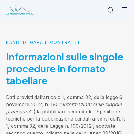
Chi siamo
BANDI DI GARA E CONTRATTI
L'Ambito
Cosa facciamo
Informazioni sulle singole
News
procedure in formato
Amministrazione trasparente
Contatti
tabellare
Dati previsti dall’articolo 1, comma 32, della legge 6
novembre 2012, n. 190 "
Informazioni sulle singole
procedure
" (da pubblicare secondo le “Specifiche
tecniche per la pubblicazione dei dati ai sensi dell’art.
1, comma 32, della Legge n. 190/2012”, adottate
secondo quanto indicato nella delib. Anac 39/2016).