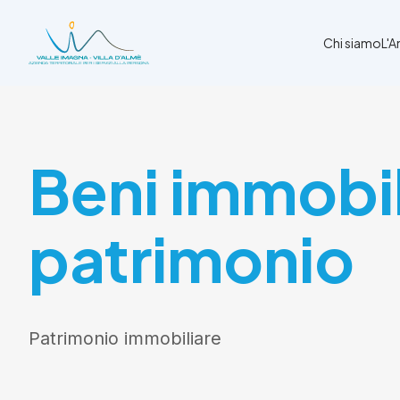
Chi siamo
L'
Chi siamo
Beni immobil
L'Ambito
Cosa facciamo
News
Amministrazione trasparente
patrimonio
Contatti
Patrimonio immobiliare