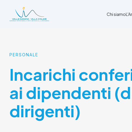
Chi siamo
L'
Chi siamo
L'Ambito
PERSONALE
Cosa facciamo
Incarichi conferi
News
Amministrazione trasparente
Contatti
ai dipendenti (d
dirigenti)