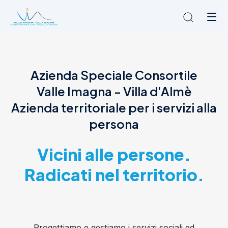
Chi siamo
Azienda Speciale Consortile
L'Ambito
Valle Imagna - Villa d'Almè
Cosa facciamo
News
Azienda territoriale per i servizi alla
Amministrazione trasparente
persona
Contatti
Vicini alle persone.
Radicati nel territorio.
Progettiamo e gestiamo i servizi sociali ed