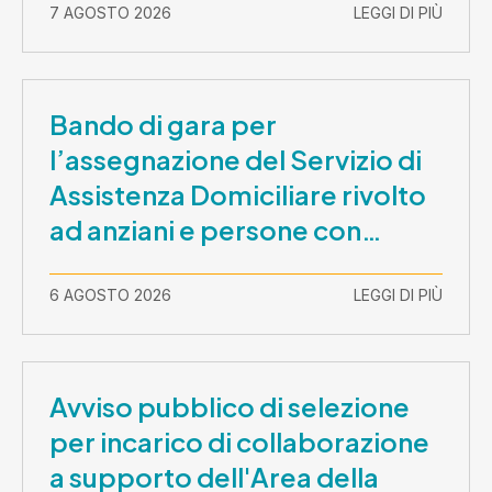
7 AGOSTO 2026
LEGGI DI PIÙ
Bando di gara per
l’assegnazione del Servizio di
Assistenza Domiciliare rivolto
ad anziani e persone con
disabilità nel periodo 1 ottobre
2026-30 settembre 2029
6 AGOSTO 2026
LEGGI DI PIÙ
Avviso pubblico di selezione
per incarico di collaborazione
a supporto dell'Area della