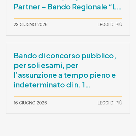
Partner – Bando Regionale “La
Lombardia è dei Giovani 2026”
– CUP E81B26000210003
23 GIUGNO 2026
LEGGI DI PIÙ
Bando di concorso pubblico,
per soli esami, per
l’assunzione a tempo pieno e
indeterminato di n. 1
Assistente Sociale –
Comunicazione prova scritta e
16 GIUGNO 2026
LEGGI DI PIÙ
prova orale