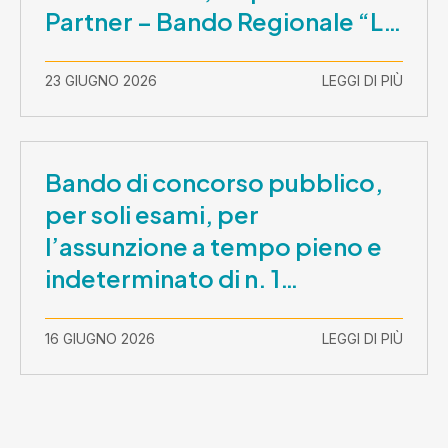
Partner – Bando Regionale “La
Lombardia è dei Giovani 2026”
– CUP E81B26000210003
23 GIUGNO 2026
LEGGI DI PIÙ
Bando di concorso pubblico,
per soli esami, per
l’assunzione a tempo pieno e
indeterminato di n. 1
Assistente Sociale –
Comunicazione prova scritta e
16 GIUGNO 2026
LEGGI DI PIÙ
prova orale