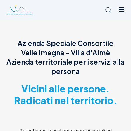
Chi siamo
Azienda Speciale Consortile
L'Ambito
Valle Imagna - Villa d'Almè
Cosa facciamo
News
Azienda territoriale per i servizi alla
Amministrazione trasparente
persona
Contatti
Vicini alle persone.
Radicati nel territorio.
Progettiamo e gestiamo i servizi sociali ed