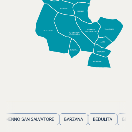
MENNO SAN SALVATORE
BARZANA
BEDULITA
BERBEN