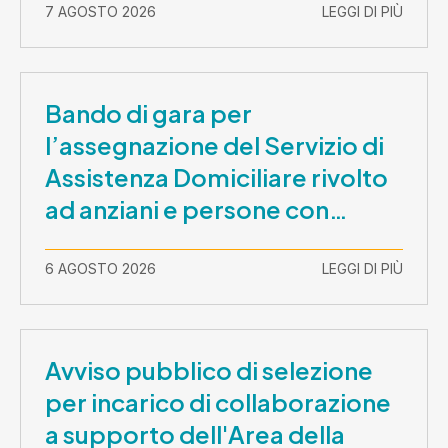
7 AGOSTO 2026
LEGGI DI PIÙ
Bando di gara per
l’assegnazione del Servizio di
Assistenza Domiciliare rivolto
ad anziani e persone con
disabilità nel periodo 1 ottobre
2026-30 settembre 2029
6 AGOSTO 2026
LEGGI DI PIÙ
Avviso pubblico di selezione
per incarico di collaborazione
a supporto dell'Area della