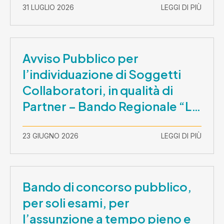
31 LUGLIO 2026
LEGGI DI PIÙ
Avviso Pubblico per
l’individuazione di Soggetti
Collaboratori, in qualità di
Partner – Bando Regionale “La
Lombardia è dei Giovani 2026”
– CUP E81B26000210003
23 GIUGNO 2026
LEGGI DI PIÙ
Bando di concorso pubblico,
per soli esami, per
l’assunzione a tempo pieno e