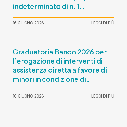
indeterminato di n. 1
Assistente Sociale –
Comunicazione prova scritta e
16 GIUGNO 2026
LEGGI DI PIÙ
prova orale
Graduatoria Bando 2026 per
l’erogazione di interventi di
assistenza diretta a favore di
minori in condizione di
disabilità con necessità di
sostegno elevato e molto
16 GIUGNO 2026
LEGGI DI PIÙ
elevato (Misura B2) per
prestazioni socioeducative o
educative in contesti