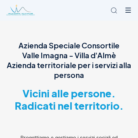
Chi siamo
Azienda Speciale Consortile
L'Ambito
Valle Imagna - Villa d'Almè
Cosa facciamo
News
Azienda territoriale per i servizi alla
Amministrazione trasparente
persona
Contatti
Vicini alle persone.
Radicati nel territorio.
Progettiamo e gestiamo i servizi sociali ed