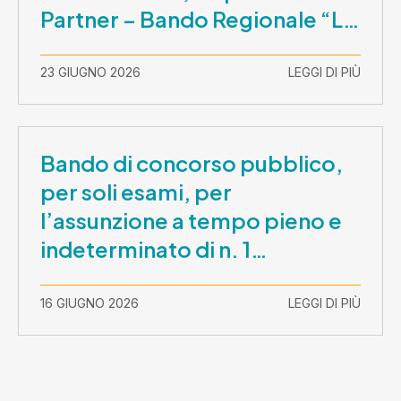
Partner – Bando Regionale “La
Lombardia è dei Giovani 2026”
– CUP E81B26000210003
23 GIUGNO 2026
LEGGI DI PIÙ
Bando di concorso pubblico,
per soli esami, per
l’assunzione a tempo pieno e
indeterminato di n. 1
Assistente Sociale –
Comunicazione prova scritta e
16 GIUGNO 2026
LEGGI DI PIÙ
prova orale