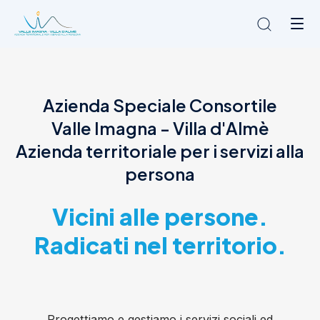
Chi siamo
Azienda Speciale Consortile
L'Ambito
Valle Imagna - Villa d'Almè
Cosa facciamo
News
Azienda territoriale per i servizi alla
Amministrazione trasparente
persona
Contatti
Vicini alle persone.
Radicati nel territorio.
Progettiamo e gestiamo i servizi sociali ed