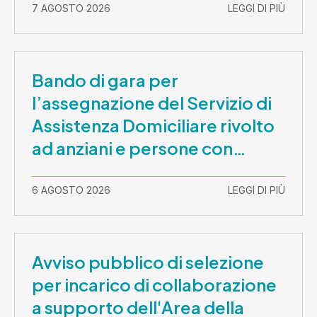
7 AGOSTO 2026
LEGGI DI PIÙ
Bando di gara per
l’assegnazione del Servizio di
Assistenza Domiciliare rivolto
ad anziani e persone con
disabilità nel periodo 1 ottobre
2026-30 settembre 2029
6 AGOSTO 2026
LEGGI DI PIÙ
Avviso pubblico di selezione
per incarico di collaborazione
a supporto dell'Area della