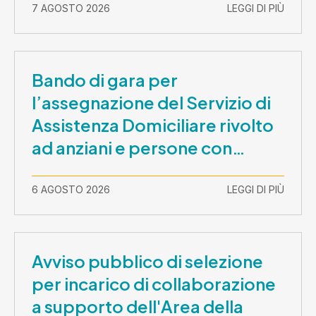
7 AGOSTO 2026
LEGGI DI PIÙ
Bando di gara per
l’assegnazione del Servizio di
Assistenza Domiciliare rivolto
ad anziani e persone con
disabilità nel periodo 1 ottobre
2026-30 settembre 2029
6 AGOSTO 2026
LEGGI DI PIÙ
Avviso pubblico di selezione
per incarico di collaborazione
a supporto dell'Area della