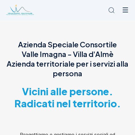
Chi siamo
Azienda Speciale Consortile
L'Ambito
Valle Imagna - Villa d'Almè
Cosa facciamo
News
Azienda territoriale per i servizi alla
Amministrazione trasparente
persona
Contatti
Vicini alle persone.
Radicati nel territorio.
Progettiamo e gestiamo i servizi sociali ed