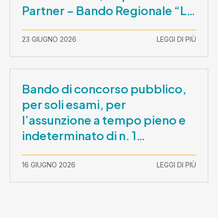
Partner – Bando Regionale “La
Lombardia è dei Giovani 2026”
– CUP E81B26000210003
23 GIUGNO 2026
LEGGI DI PIÙ
Bando di concorso pubblico,
per soli esami, per
l’assunzione a tempo pieno e
indeterminato di n. 1
Assistente Sociale –
Comunicazione prova scritta e
16 GIUGNO 2026
LEGGI DI PIÙ
prova orale