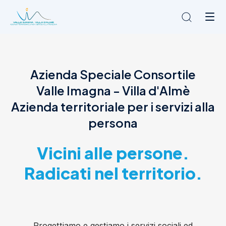
Chi siamo
Azienda Speciale Consortile
L'Ambito
Valle Imagna - Villa d'Almè
Cosa facciamo
News
Azienda territoriale per i servizi alla
Amministrazione trasparente
persona
Contatti
Vicini alle persone.
Radicati nel territorio.
Progettiamo e gestiamo i servizi sociali ed