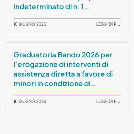
indeterminato di n. 1
Assistente Sociale –
Comunicazione prova scritta e
16 GIUGNO 2026
LEGGI DI PIÙ
prova orale
Graduatoria Bando 2026 per
l’erogazione di interventi di
assistenza diretta a favore di
minori in condizione di
disabilità con necessità di
sostegno elevato e molto
16 GIUGNO 2026
LEGGI DI PIÙ
elevato (Misura B2) per
prestazioni socioeducative o
educative in contesti