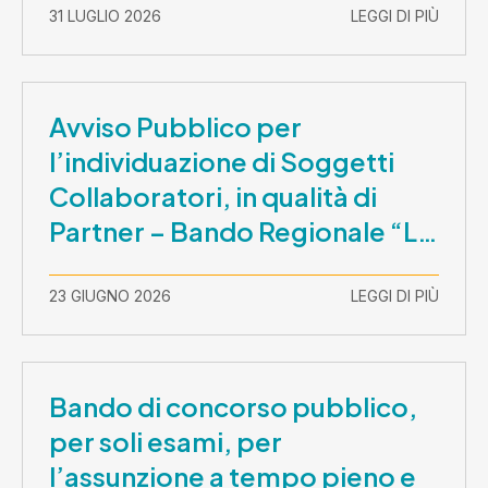
31 LUGLIO 2026
LEGGI DI PIÙ
Avviso Pubblico per
l’individuazione di Soggetti
Collaboratori, in qualità di
Partner – Bando Regionale “La
Lombardia è dei Giovani 2026”
– CUP E81B26000210003
23 GIUGNO 2026
LEGGI DI PIÙ
Bando di concorso pubblico,
per soli esami, per
l’assunzione a tempo pieno e