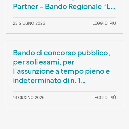
Partner – Bando Regionale “La
Lombardia è dei Giovani 2026”
– CUP E81B26000210003
23 GIUGNO 2026
LEGGI DI PIÙ
Bando di concorso pubblico,
per soli esami, per
l’assunzione a tempo pieno e
indeterminato di n. 1
Assistente Sociale –
Comunicazione prova scritta e
16 GIUGNO 2026
LEGGI DI PIÙ
prova orale