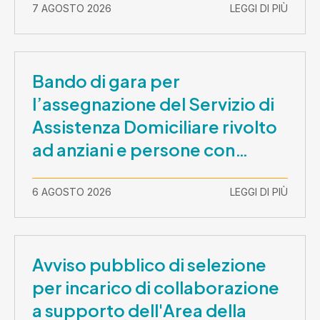
7 AGOSTO 2026
LEGGI DI PIÙ
Bando di gara per
l’assegnazione del Servizio di
Assistenza Domiciliare rivolto
ad anziani e persone con
disabilità nel periodo 1 ottobre
2026-30 settembre 2029
6 AGOSTO 2026
LEGGI DI PIÙ
Avviso pubblico di selezione
per incarico di collaborazione
a supporto dell'Area della