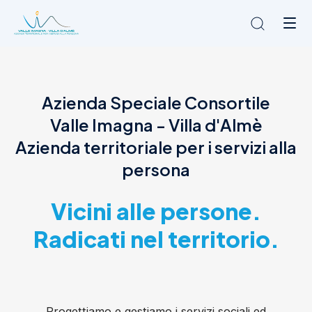
Chi siamo
Azienda Speciale Consortile
L'Ambito
Valle Imagna - Villa d'Almè
Cosa facciamo
News
Azienda territoriale per i servizi alla
Amministrazione trasparente
persona
Contatti
Vicini alle persone.
Radicati nel territorio.
Progettiamo e gestiamo i servizi sociali ed