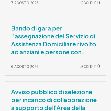
7 AGOSTO 2026
LEGGI DI PIÙ
Bando di gara per
l’assegnazione del Servizio di
Assistenza Domiciliare rivolto
ad anziani e persone con
disabilità nel periodo 1 ottobre
2026-30 settembre 2029
6 AGOSTO 2026
LEGGI DI PIÙ
Avviso pubblico di selezione
per incarico di collaborazione
a supporto dell'Area della