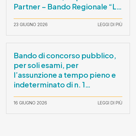
Partner – Bando Regionale “La
Lombardia è dei Giovani 2026”
– CUP E81B26000210003
23 GIUGNO 2026
LEGGI DI PIÙ
Bando di concorso pubblico,
per soli esami, per
l’assunzione a tempo pieno e
indeterminato di n. 1
Assistente Sociale –
Comunicazione prova scritta e
16 GIUGNO 2026
LEGGI DI PIÙ
prova orale