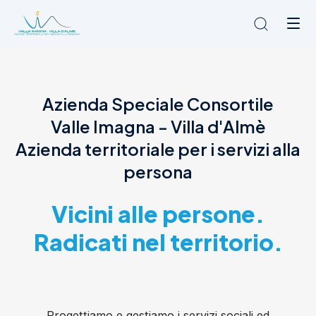
Chi siamo
Azienda Speciale Consortile
L'Ambito
Valle Imagna - Villa d'Almè
Cosa facciamo
News
Azienda territoriale per i servizi alla
Amministrazione trasparente
persona
Contatti
Vicini alle persone.
Radicati nel territorio.
Progettiamo e gestiamo i servizi sociali ed