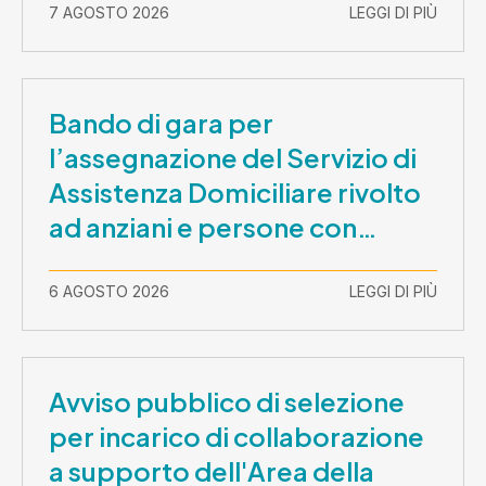
7 AGOSTO 2026
LEGGI DI PIÙ
Bando di gara per
l’assegnazione del Servizio di
Assistenza Domiciliare rivolto
ad anziani e persone con
disabilità nel periodo 1 ottobre
2026-30 settembre 2029
6 AGOSTO 2026
LEGGI DI PIÙ
Avviso pubblico di selezione
per incarico di collaborazione
a supporto dell'Area della