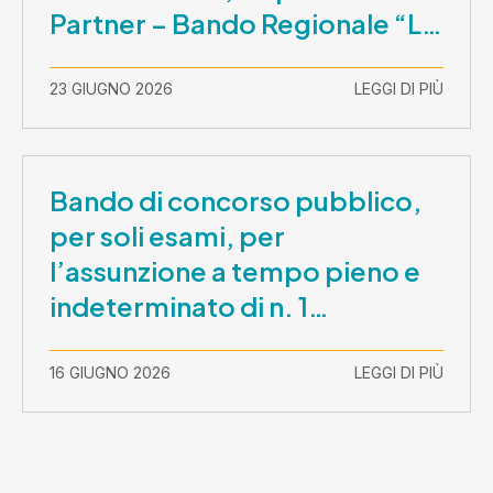
Partner – Bando Regionale “La
Lombardia è dei Giovani 2026”
– CUP E81B26000210003
23 GIUGNO 2026
LEGGI DI PIÙ
Bando di concorso pubblico,
per soli esami, per
l’assunzione a tempo pieno e
indeterminato di n. 1
Assistente Sociale –
Comunicazione prova scritta e
16 GIUGNO 2026
LEGGI DI PIÙ
prova orale