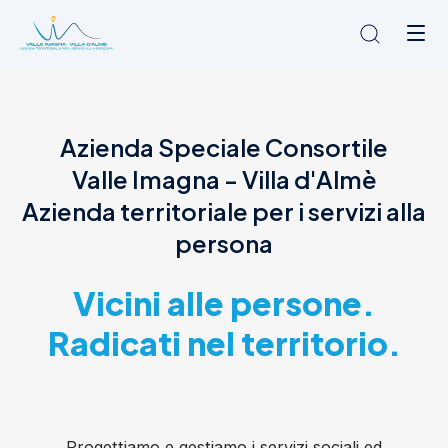
Chi siamo
Azienda Speciale Consortile
L'Ambito
Valle Imagna - Villa d'Almè
Cosa facciamo
News
Azienda territoriale per i servizi alla
Amministrazione trasparente
persona
Contatti
Vicini alle persone.
Radicati nel territorio.
Progettiamo e gestiamo i servizi sociali ed