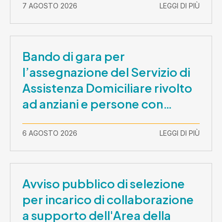
7 AGOSTO 2026
LEGGI DI PIÙ
Bando di gara per
l’assegnazione del Servizio di
Assistenza Domiciliare rivolto
ad anziani e persone con
disabilità nel periodo 1 ottobre
2026-30 settembre 2029
6 AGOSTO 2026
LEGGI DI PIÙ
Avviso pubblico di selezione
per incarico di collaborazione
a supporto dell'Area della