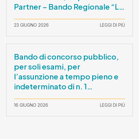
Partner – Bando Regionale “La
Lombardia è dei Giovani 2026”
– CUP E81B26000210003
23 GIUGNO 2026
LEGGI DI PIÙ
Bando di concorso pubblico,
per soli esami, per
l’assunzione a tempo pieno e
indeterminato di n. 1
Assistente Sociale –
Comunicazione prova scritta e
16 GIUGNO 2026
LEGGI DI PIÙ
prova orale