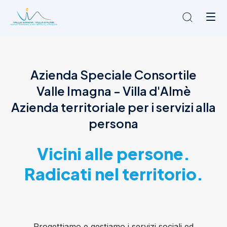
Chi siamo
Azienda Speciale Consortile
L'Ambito
Valle Imagna - Villa d'Almè
Cosa facciamo
News
Azienda territoriale per i servizi alla
Amministrazione trasparente
persona
Contatti
Vicini alle persone.
Radicati nel territorio.
Progettiamo e gestiamo i servizi sociali ed