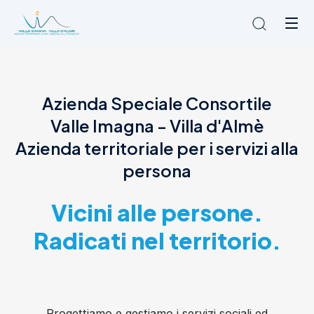
Chi siamo
Azienda Speciale Consortile
L'Ambito
Valle Imagna - Villa d'Almè
Cosa facciamo
News
Azienda territoriale per i servizi alla
Amministrazione trasparente
persona
Contatti
Vicini alle persone.
Radicati nel territorio.
Progettiamo e gestiamo i servizi sociali ed