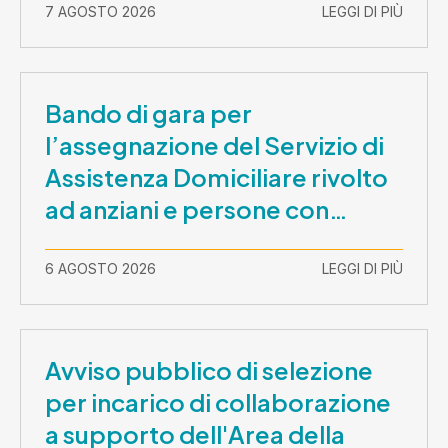
7 AGOSTO 2026
LEGGI DI PIÙ
Bando di gara per
l’assegnazione del Servizio di
Assistenza Domiciliare rivolto
ad anziani e persone con
disabilità nel periodo 1 ottobre
2026-30 settembre 2029
6 AGOSTO 2026
LEGGI DI PIÙ
Avviso pubblico di selezione
per incarico di collaborazione
a supporto dell'Area della