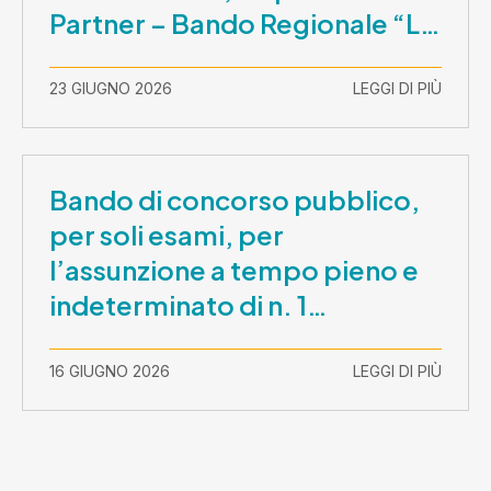
Partner – Bando Regionale “La
Lombardia è dei Giovani 2026”
– CUP E81B26000210003
23 GIUGNO 2026
LEGGI DI PIÙ
Bando di concorso pubblico,
per soli esami, per
l’assunzione a tempo pieno e
indeterminato di n. 1
Assistente Sociale –
Comunicazione prova scritta e
16 GIUGNO 2026
LEGGI DI PIÙ
prova orale