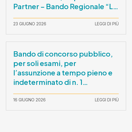
Partner – Bando Regionale “La
Lombardia è dei Giovani 2026”
– CUP E81B26000210003
23 GIUGNO 2026
LEGGI DI PIÙ
Bando di concorso pubblico,
per soli esami, per
l’assunzione a tempo pieno e
indeterminato di n. 1
Assistente Sociale –
Comunicazione prova scritta e
16 GIUGNO 2026
LEGGI DI PIÙ
prova orale