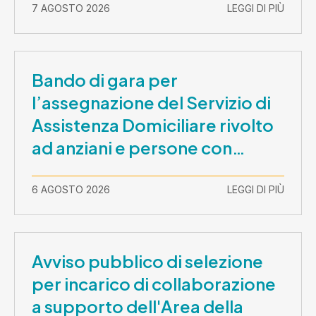
7 AGOSTO 2026
LEGGI DI PIÙ
Bando di gara per
l’assegnazione del Servizio di
Assistenza Domiciliare rivolto
ad anziani e persone con
disabilità nel periodo 1 ottobre
2026-30 settembre 2029
6 AGOSTO 2026
LEGGI DI PIÙ
Avviso pubblico di selezione
per incarico di collaborazione
a supporto dell'Area della