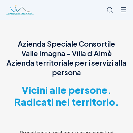
Chi siamo
Azienda Speciale Consortile
L'Ambito
Valle Imagna - Villa d'Almè
Cosa facciamo
News
Azienda territoriale per i servizi alla
Amministrazione trasparente
persona
Contatti
Vicini alle persone.
Radicati nel territorio.
Progettiamo e gestiamo i servizi sociali ed