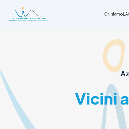
Chi siamo
L'
Chi siamo
L'Ambito
Cosa facciamo
News
Az
Amministrazione trasparente
Contatti
Vicini 