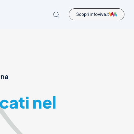
Scopri infoviva.it
ona
cati nel