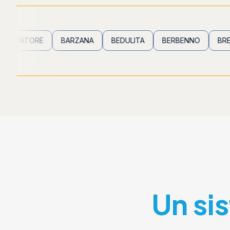
ORE
BARZANA
BEDULITA
BERBENNO
BREMBILLA
Un si