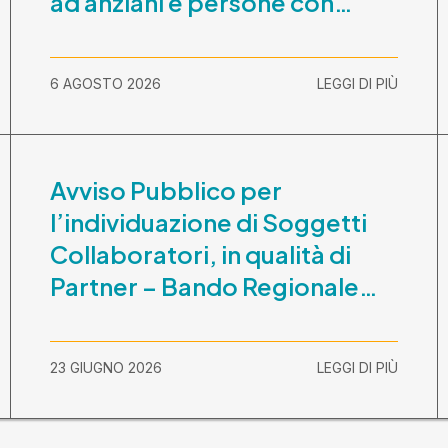
ad anziani e persone con
disabilità nel periodo 1
ottobre 2026-30 settembre
6 AGOSTO 2026
LEGGI DI PIÙ
2029
Avviso Pubblico per
l’individuazione di Soggetti
Collaboratori, in qualità di
Partner – Bando Regionale
“La Lombardia è dei Giovani
2026” – CUP
23 GIUGNO 2026
LEGGI DI PIÙ
E81B26000210003