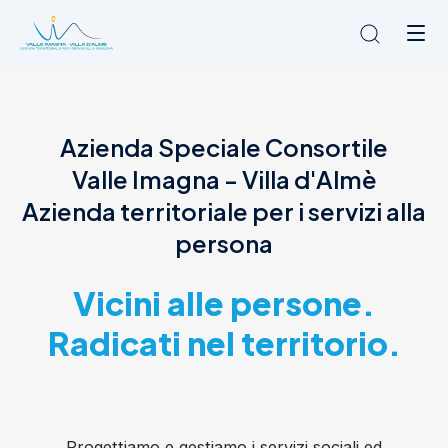
Chi siamo
Azienda Speciale Consortile
L'Ambito
Valle Imagna - Villa d'Almè
Cosa facciamo
News
Azienda territoriale per i servizi alla
Amministrazione trasparente
persona
Contatti
Vicini alle persone.
Radicati nel territorio.
Progettiamo e gestiamo i servizi sociali ed