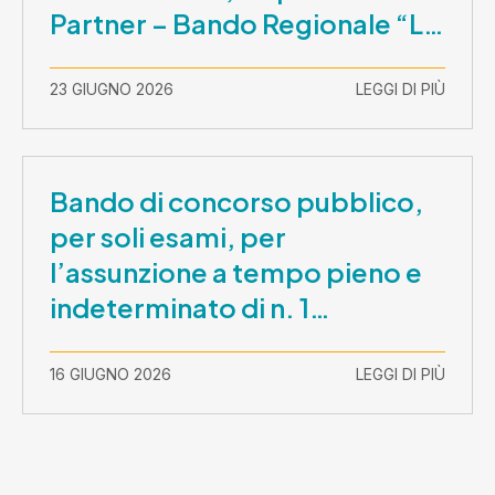
Partner – Bando Regionale “La
Lombardia è dei Giovani 2026”
– CUP E81B26000210003
23 GIUGNO 2026
LEGGI DI PIÙ
Bando di concorso pubblico,
per soli esami, per
l’assunzione a tempo pieno e
indeterminato di n. 1
Assistente Sociale –
Comunicazione prova scritta e
16 GIUGNO 2026
LEGGI DI PIÙ
prova orale