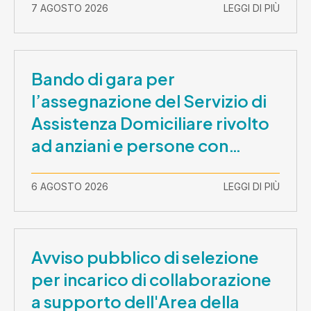
7 AGOSTO 2026
LEGGI DI PIÙ
Bando di gara per
l’assegnazione del Servizio di
Assistenza Domiciliare rivolto
ad anziani e persone con
disabilità nel periodo 1 ottobre
2026-30 settembre 2029
6 AGOSTO 2026
LEGGI DI PIÙ
Avviso pubblico di selezione
per incarico di collaborazione
a supporto dell'Area della