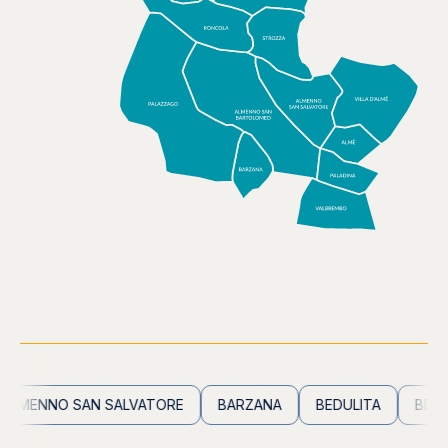
MENNO SAN SALVATORE
BARZANA
BEDULITA
BERBEN