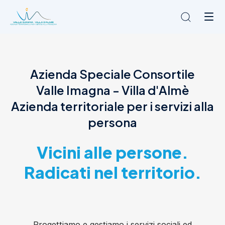
Chi siamo
Azienda Speciale Consortile
L'Ambito
Valle Imagna - Villa d'Almè
Cosa facciamo
News
Azienda territoriale per i servizi alla
Amministrazione trasparente
persona
Contatti
Vicini alle persone.
Radicati nel territorio.
Progettiamo e gestiamo i servizi sociali ed