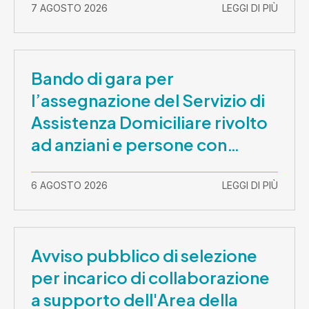
7 AGOSTO 2026
LEGGI DI PIÙ
Bando di gara per
l’assegnazione del Servizio di
Assistenza Domiciliare rivolto
ad anziani e persone con
disabilità nel periodo 1 ottobre
2026-30 settembre 2029
6 AGOSTO 2026
LEGGI DI PIÙ
Avviso pubblico di selezione
per incarico di collaborazione
a supporto dell'Area della