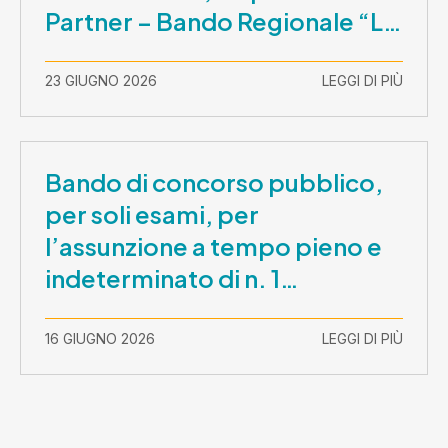
Partner – Bando Regionale “La
Lombardia è dei Giovani 2026”
– CUP E81B26000210003
23 GIUGNO 2026
LEGGI DI PIÙ
Bando di concorso pubblico,
per soli esami, per
l’assunzione a tempo pieno e
indeterminato di n. 1
Assistente Sociale –
Comunicazione prova scritta e
16 GIUGNO 2026
LEGGI DI PIÙ
prova orale