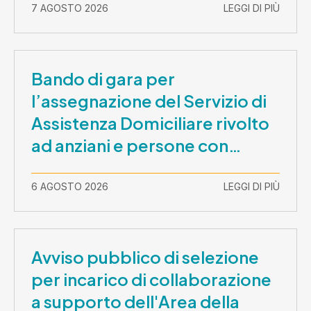
7 AGOSTO 2026
LEGGI DI PIÙ
Bando di gara per
l’assegnazione del Servizio di
Assistenza Domiciliare rivolto
ad anziani e persone con
disabilità nel periodo 1 ottobre
2026-30 settembre 2029
6 AGOSTO 2026
LEGGI DI PIÙ
Avviso pubblico di selezione
per incarico di collaborazione
a supporto dell'Area della