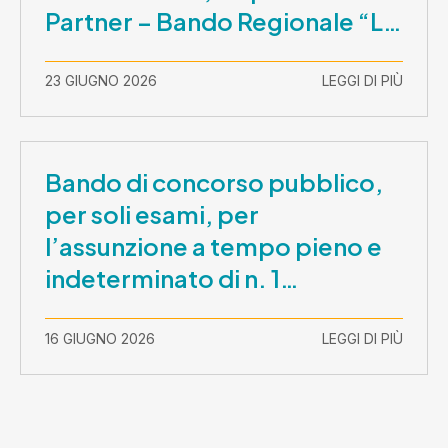
Partner – Bando Regionale “La
Lombardia è dei Giovani 2026”
– CUP E81B26000210003
23 GIUGNO 2026
LEGGI DI PIÙ
Bando di concorso pubblico,
per soli esami, per
l’assunzione a tempo pieno e
indeterminato di n. 1
Assistente Sociale –
Comunicazione prova scritta e
16 GIUGNO 2026
LEGGI DI PIÙ
prova orale