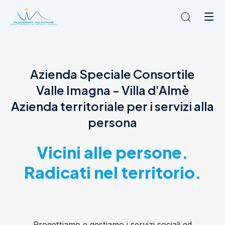
Chi siamo
Azienda Speciale Consortile
L'Ambito
Valle Imagna - Villa d'Almè
Cosa facciamo
News
Azienda territoriale per i servizi alla
Amministrazione trasparente
persona
Contatti
Vicini alle persone.
Radicati nel territorio.
Progettiamo e gestiamo i servizi sociali ed