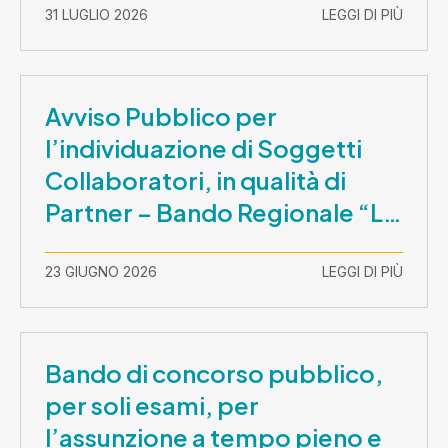
31 LUGLIO 2026
LEGGI DI PIÙ
Avviso Pubblico per
l’individuazione di Soggetti
Collaboratori, in qualità di
Partner – Bando Regionale “La
Lombardia è dei Giovani 2026”
– CUP E81B26000210003
23 GIUGNO 2026
LEGGI DI PIÙ
Bando di concorso pubblico,
per soli esami, per
l’assunzione a tempo pieno e