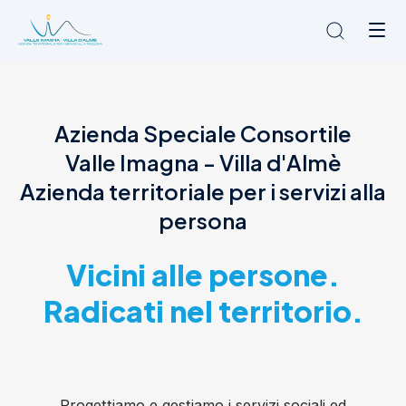
Chi siamo
Azienda Speciale Consortile
L'Ambito
Valle Imagna - Villa d'Almè
Cosa facciamo
News
Azienda territoriale per i servizi alla
Amministrazione trasparente
persona
Contatti
Vicini alle persone.
Radicati nel territorio.
Progettiamo e gestiamo i servizi sociali ed