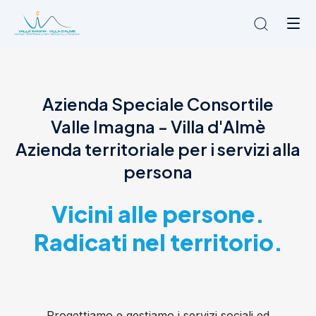
Chi siamo
Azienda Speciale Consortile
L'Ambito
Valle Imagna - Villa d'Almè
Cosa facciamo
News
Azienda territoriale per i servizi alla
Amministrazione trasparente
persona
Contatti
Vicini alle persone.
Radicati nel territorio.
Progettiamo e gestiamo i servizi sociali ed