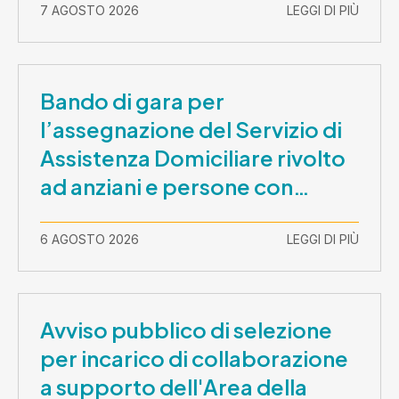
7 AGOSTO 2026
LEGGI DI PIÙ
Bando di gara per
l’assegnazione del Servizio di
Assistenza Domiciliare rivolto
ad anziani e persone con
disabilità nel periodo 1 ottobre
2026-30 settembre 2029
6 AGOSTO 2026
LEGGI DI PIÙ
Avviso pubblico di selezione
per incarico di collaborazione
a supporto dell'Area della