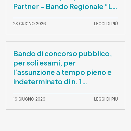
Partner – Bando Regionale “La
Lombardia è dei Giovani 2026”
– CUP E81B26000210003
23 GIUGNO 2026
LEGGI DI PIÙ
Bando di concorso pubblico,
per soli esami, per
l’assunzione a tempo pieno e
indeterminato di n. 1
Assistente Sociale –
Comunicazione prova scritta e
16 GIUGNO 2026
LEGGI DI PIÙ
prova orale