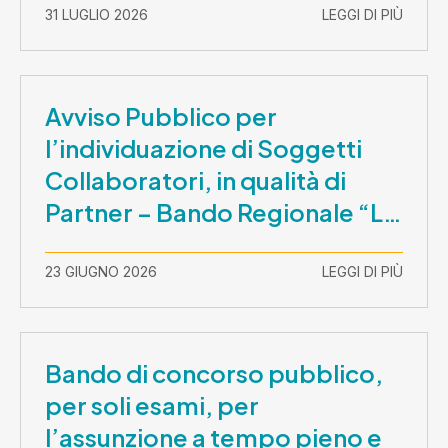
31 LUGLIO 2026
LEGGI DI PIÙ
Avviso Pubblico per
l’individuazione di Soggetti
Collaboratori, in qualità di
Partner – Bando Regionale “La
Lombardia è dei Giovani 2026”
– CUP E81B26000210003
23 GIUGNO 2026
LEGGI DI PIÙ
Bando di concorso pubblico,
per soli esami, per
l’assunzione a tempo pieno e