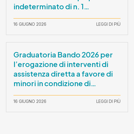
indeterminato di n. 1
Assistente Sociale –
Comunicazione prova scritta e
16 GIUGNO 2026
LEGGI DI PIÙ
prova orale
Graduatoria Bando 2026 per
l’erogazione di interventi di
assistenza diretta a favore di
minori in condizione di
disabilità con necessità di
sostegno elevato e molto
16 GIUGNO 2026
LEGGI DI PIÙ
elevato (Misura B2) per
prestazioni socioeducative o
educative in contesti