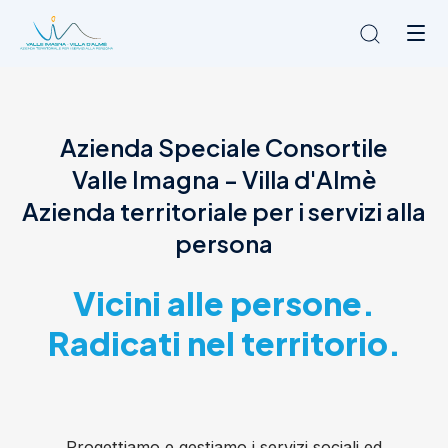
Chi siamo
Azienda Speciale Consortile
L'Ambito
Valle Imagna - Villa d'Almè
Cosa facciamo
News
Azienda territoriale per i servizi alla
Amministrazione trasparente
persona
Contatti
Vicini alle persone.
Radicati nel territorio.
Progettiamo e gestiamo i servizi sociali ed