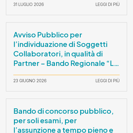
31 LUGLIO 2026
LEGGI DI PIÙ
Avviso Pubblico per
l’individuazione di Soggetti
Collaboratori, in qualità di
Partner – Bando Regionale “La
Lombardia è dei Giovani 2026”
– CUP E81B26000210003
23 GIUGNO 2026
LEGGI DI PIÙ
Bando di concorso pubblico,
per soli esami, per
l’assunzione a tempo pieno e