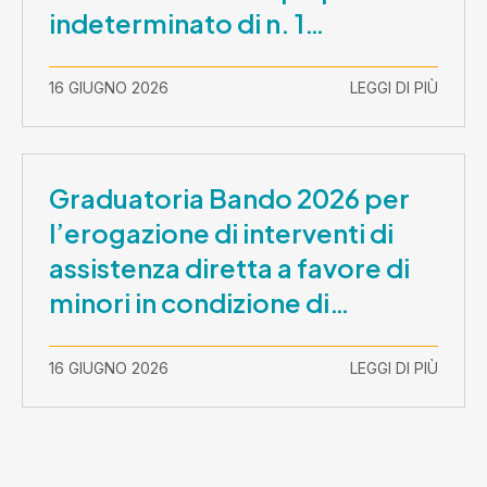
indeterminato di n. 1
Assistente Sociale –
Comunicazione prova scritta e
16 GIUGNO 2026
LEGGI DI PIÙ
prova orale
Graduatoria Bando 2026 per
l’erogazione di interventi di
assistenza diretta a favore di
minori in condizione di
disabilità con necessità di
sostegno elevato e molto
16 GIUGNO 2026
LEGGI DI PIÙ
elevato (Misura B2) per
prestazioni socioeducative o
educative in contesti