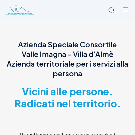
Chi siamo
Azienda Speciale Consortile
L'Ambito
Valle Imagna - Villa d'Almè
Cosa facciamo
News
Azienda territoriale per i servizi alla
Amministrazione trasparente
persona
Contatti
Vicini alle persone.
Radicati nel territorio.
Progettiamo e gestiamo i servizi sociali ed