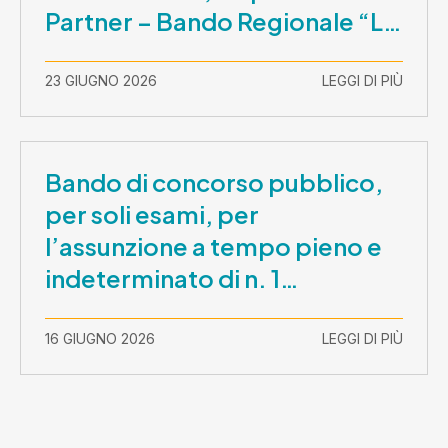
Partner – Bando Regionale “La
Lombardia è dei Giovani 2026”
– CUP E81B26000210003
23 GIUGNO 2026
LEGGI DI PIÙ
Bando di concorso pubblico,
per soli esami, per
l’assunzione a tempo pieno e
indeterminato di n. 1
Assistente Sociale –
Comunicazione prova scritta e
16 GIUGNO 2026
LEGGI DI PIÙ
prova orale