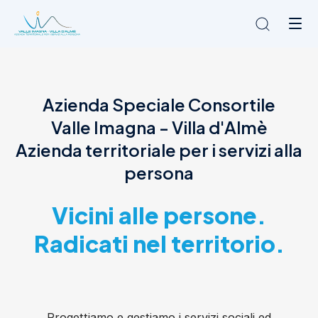
Chi siamo
Azienda Speciale Consortile
L'Ambito
Valle Imagna - Villa d'Almè
Cosa facciamo
News
Azienda territoriale per i servizi alla
Amministrazione trasparente
persona
Contatti
Vicini alle persone.
Radicati nel territorio.
Progettiamo e gestiamo i servizi sociali ed