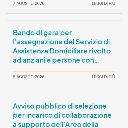
7 AGOSTO 2026
LEGGI DI PIÙ
Bando di gara per
l’assegnazione del Servizio di
Assistenza Domiciliare rivolto
ad anziani e persone con
disabilità nel periodo 1 ottobre
2026-30 settembre 2029
6 AGOSTO 2026
LEGGI DI PIÙ
Avviso pubblico di selezione
per incarico di collaborazione
a supporto dell'Area della