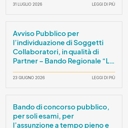
31 LUGLIO 2026
LEGGI DI PIÙ
Avviso Pubblico per
l’individuazione di Soggetti
Collaboratori, in qualità di
Partner – Bando Regionale “La
Lombardia è dei Giovani 2026”
– CUP E81B26000210003
23 GIUGNO 2026
LEGGI DI PIÙ
Bando di concorso pubblico,
per soli esami, per
l’assunzione a tempo pieno e