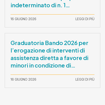
indeterminato di n. 1
Assistente Sociale –
Comunicazione prova scritta e
16 GIUGNO 2026
LEGGI DI PIÙ
prova orale
Graduatoria Bando 2026 per
l’erogazione di interventi di
assistenza diretta a favore di
minori in condizione di
disabilità con necessità di
sostegno elevato e molto
16 GIUGNO 2026
LEGGI DI PIÙ
elevato (Misura B2) per
prestazioni socioeducative o
educative in contesti