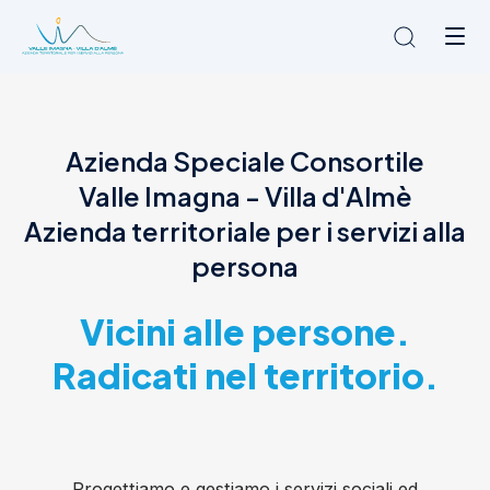
Chi siamo
Azienda Speciale Consortile
L'Ambito
Valle Imagna - Villa d'Almè
Cosa facciamo
News
Azienda territoriale per i servizi alla
Amministrazione trasparente
persona
Contatti
Vicini alle persone.
Radicati nel territorio.
Progettiamo e gestiamo i servizi sociali ed