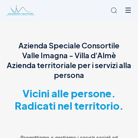
Chi siamo
Azienda Speciale Consortile
L'Ambito
Valle Imagna - Villa d'Almè
Cosa facciamo
News
Azienda territoriale per i servizi alla
Amministrazione trasparente
persona
Contatti
Vicini alle persone.
Radicati nel territorio.
Progettiamo e gestiamo i servizi sociali ed