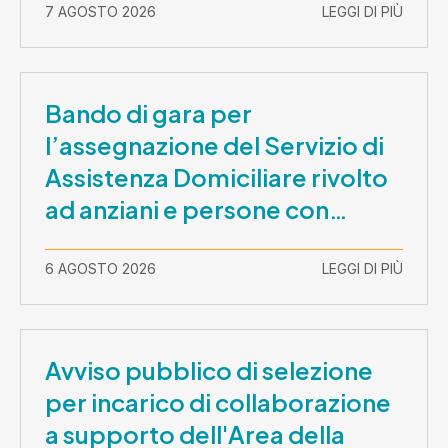
7 AGOSTO 2026
LEGGI DI PIÙ
Bando di gara per
l’assegnazione del Servizio di
Assistenza Domiciliare rivolto
ad anziani e persone con
disabilità nel periodo 1 ottobre
2026-30 settembre 2029
6 AGOSTO 2026
LEGGI DI PIÙ
Avviso pubblico di selezione
per incarico di collaborazione
a supporto dell'Area della