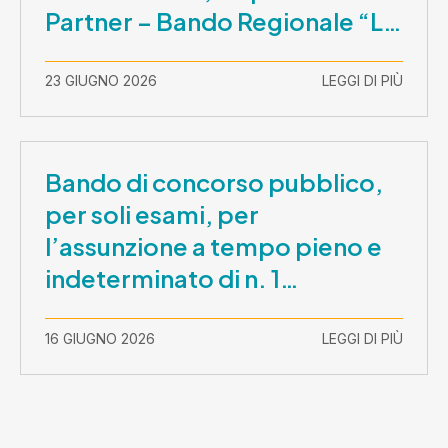
Partner – Bando Regionale “La
Lombardia è dei Giovani 2026”
– CUP E81B26000210003
23 GIUGNO 2026
LEGGI DI PIÙ
Bando di concorso pubblico,
per soli esami, per
l’assunzione a tempo pieno e
indeterminato di n. 1
Assistente Sociale –
Comunicazione prova scritta e
16 GIUGNO 2026
LEGGI DI PIÙ
prova orale