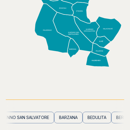
NNO SAN SALVATORE
BARZANA
BEDULITA
BERBENN