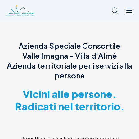
Chi siamo
Azienda Speciale Consortile
L'Ambito
Valle Imagna - Villa d'Almè
Cosa facciamo
News
Azienda territoriale per i servizi alla
Amministrazione trasparente
persona
Contatti
Vicini alle persone.
Radicati nel territorio.
Progettiamo e gestiamo i servizi sociali ed