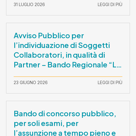
31 LUGLIO 2026
LEGGI DI PIÙ
Avviso Pubblico per
l’individuazione di Soggetti
Collaboratori, in qualità di
Partner – Bando Regionale “La
Lombardia è dei Giovani 2026”
– CUP E81B26000210003
23 GIUGNO 2026
LEGGI DI PIÙ
Bando di concorso pubblico,
per soli esami, per
l’assunzione a tempo pieno e