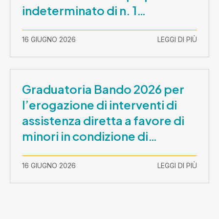
indeterminato di n. 1
Assistente Sociale –
Comunicazione prova scritta e
16 GIUGNO 2026
LEGGI DI PIÙ
prova orale
Graduatoria Bando 2026 per
l’erogazione di interventi di
assistenza diretta a favore di
minori in condizione di
disabilità con necessità di
sostegno elevato e molto
16 GIUGNO 2026
LEGGI DI PIÙ
elevato (Misura B2) per
prestazioni socioeducative o
educative in contesti