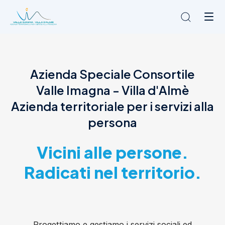
Chi siamo
Azienda Speciale Consortile
L'Ambito
Valle Imagna - Villa d'Almè
Cosa facciamo
News
Azienda territoriale per i servizi alla
Amministrazione trasparente
persona
Contatti
Vicini alle persone.
Radicati nel territorio.
Progettiamo e gestiamo i servizi sociali ed