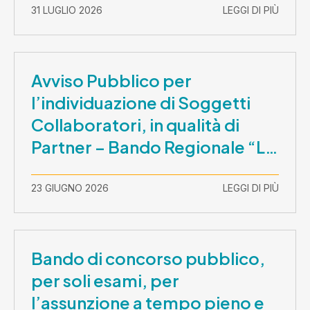
31 LUGLIO 2026
LEGGI DI PIÙ
Avviso Pubblico per
l’individuazione di Soggetti
Collaboratori, in qualità di
Partner – Bando Regionale “La
Lombardia è dei Giovani 2026”
– CUP E81B26000210003
23 GIUGNO 2026
LEGGI DI PIÙ
Bando di concorso pubblico,
per soli esami, per
l’assunzione a tempo pieno e