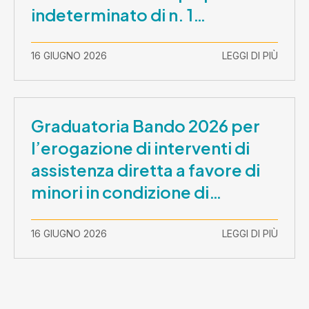
indeterminato di n. 1
Assistente Sociale –
Comunicazione prova scritta e
16 GIUGNO 2026
LEGGI DI PIÙ
prova orale
Graduatoria Bando 2026 per
l’erogazione di interventi di
assistenza diretta a favore di
minori in condizione di
disabilità con necessità di
sostegno elevato e molto
16 GIUGNO 2026
LEGGI DI PIÙ
elevato (Misura B2) per
prestazioni socioeducative o
educative in contesti