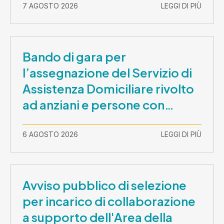
7 AGOSTO 2026
LEGGI DI PIÙ
Bando di gara per
l’assegnazione del Servizio di
Assistenza Domiciliare rivolto
ad anziani e persone con
disabilità nel periodo 1 ottobre
2026-30 settembre 2029
6 AGOSTO 2026
LEGGI DI PIÙ
Avviso pubblico di selezione
per incarico di collaborazione
a supporto dell'Area della