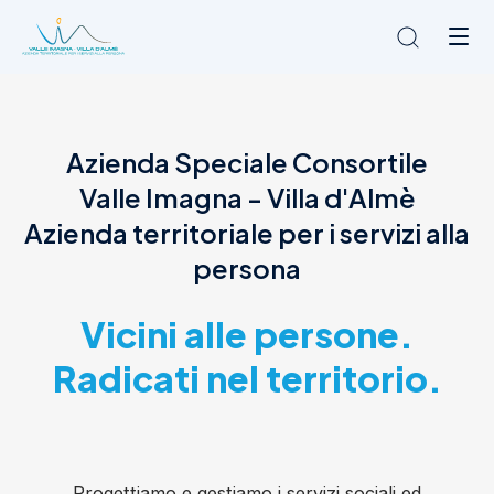
Chi siamo
Azienda Speciale Consortile
L'Ambito
Valle Imagna - Villa d'Almè
Cosa facciamo
News
Azienda territoriale per i servizi alla
Amministrazione trasparente
persona
Contatti
Vicini alle persone.
Radicati nel territorio.
Progettiamo e gestiamo i servizi sociali ed