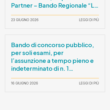
Partner – Bando Regionale “La
Lombardia è dei Giovani 2026”
– CUP E81B26000210003
23 GIUGNO 2026
LEGGI DI PIÙ
Bando di concorso pubblico,
per soli esami, per
l’assunzione a tempo pieno e
indeterminato di n. 1
Assistente Sociale –
Comunicazione prova scritta e
16 GIUGNO 2026
LEGGI DI PIÙ
prova orale