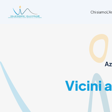
Chi siamo
L'
Chi siamo
L'Ambito
Cosa facciamo
News
Az
Amministrazione trasparente
Contatti
Vicini 