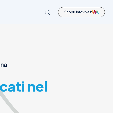
Scopri infoviva.it
ona
cati nel