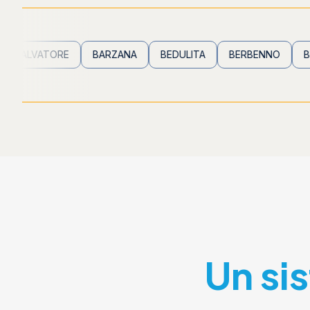
ATORE
BARZANA
BEDULITA
BERBENNO
BREMBILL
Un si