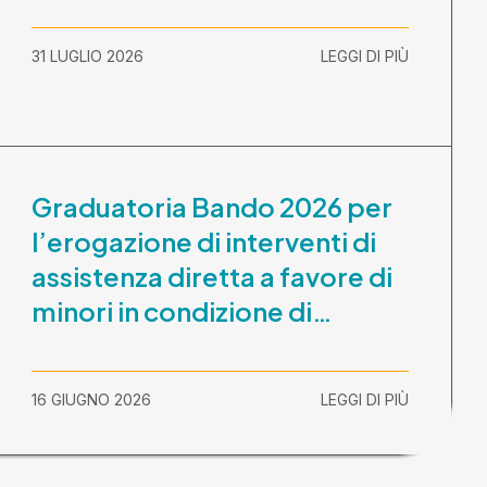
31 LUGLIO 2026
LEGGI DI PIÙ
Graduatoria Bando 2026 per
l’erogazione di interventi di
assistenza diretta a favore di
minori in condizione di
disabilità con necessità di
sostegno elevato e molto
16 GIUGNO 2026
LEGGI DI PIÙ
elevato (Misura B2) per
prestazioni socioeducative o
educative in contesti