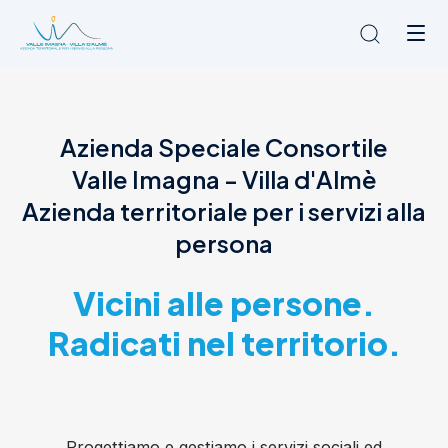
Chi siamo
Azienda Speciale Consortile
L'Ambito
Valle Imagna - Villa d'Almè
Cosa facciamo
News
Azienda territoriale per i servizi alla
Amministrazione trasparente
persona
Contatti
Vicini alle persone.
Radicati nel territorio.
Progettiamo e gestiamo i servizi sociali ed