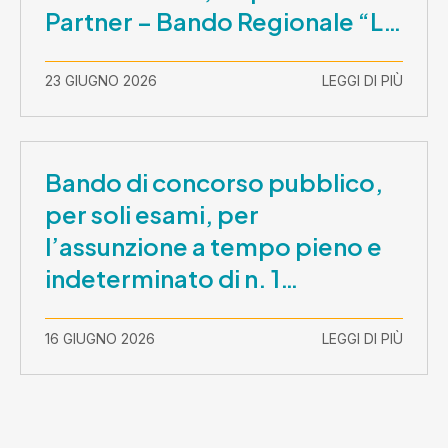
Partner – Bando Regionale “La
Lombardia è dei Giovani 2026”
– CUP E81B26000210003
23 GIUGNO 2026
LEGGI DI PIÙ
Bando di concorso pubblico,
per soli esami, per
l’assunzione a tempo pieno e
indeterminato di n. 1
Assistente Sociale –
Comunicazione prova scritta e
16 GIUGNO 2026
LEGGI DI PIÙ
prova orale