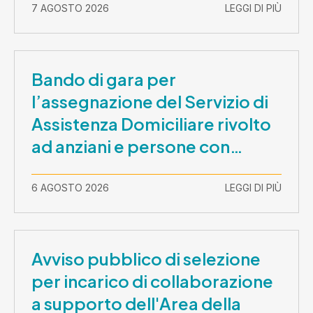
7 AGOSTO 2026
LEGGI DI PIÙ
Bando di gara per
l’assegnazione del Servizio di
Assistenza Domiciliare rivolto
ad anziani e persone con
disabilità nel periodo 1 ottobre
2026-30 settembre 2029
6 AGOSTO 2026
LEGGI DI PIÙ
Avviso pubblico di selezione
per incarico di collaborazione
a supporto dell'Area della