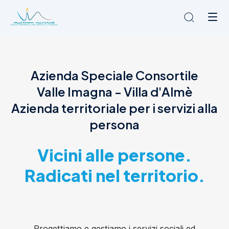
Chi siamo
Azienda Speciale Consortile
L'Ambito
Valle Imagna - Villa d'Almè
Cosa facciamo
News
Azienda territoriale per i servizi alla
Amministrazione trasparente
persona
Contatti
Vicini alle persone.
Radicati nel territorio.
Progettiamo e gestiamo i servizi sociali ed