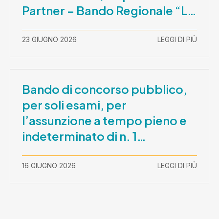
Partner – Bando Regionale “La
Lombardia è dei Giovani 2026”
– CUP E81B26000210003
23 GIUGNO 2026
LEGGI DI PIÙ
Bando di concorso pubblico,
per soli esami, per
l’assunzione a tempo pieno e
indeterminato di n. 1
Assistente Sociale –
Comunicazione prova scritta e
16 GIUGNO 2026
LEGGI DI PIÙ
prova orale