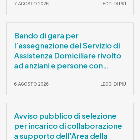
7 AGOSTO 2026
LEGGI DI PIÙ
Bando di gara per
l’assegnazione del Servizio di
Assistenza Domiciliare rivolto
ad anziani e persone con
disabilità nel periodo 1 ottobre
2026-30 settembre 2029
6 AGOSTO 2026
LEGGI DI PIÙ
Avviso pubblico di selezione
per incarico di collaborazione
a supporto dell'Area della