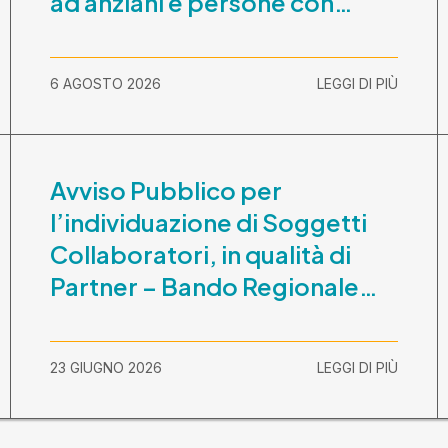
ad anziani e persone con
disabilità nel periodo 1
ottobre 2026-30 settembre
6 AGOSTO 2026
LEGGI DI PIÙ
2029
Avviso Pubblico per
l’individuazione di Soggetti
Collaboratori, in qualità di
Partner – Bando Regionale
“La Lombardia è dei Giovani
2026” – CUP
23 GIUGNO 2026
LEGGI DI PIÙ
E81B26000210003