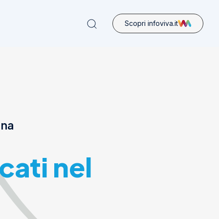
Scopri infoviva.it
ona
cati nel