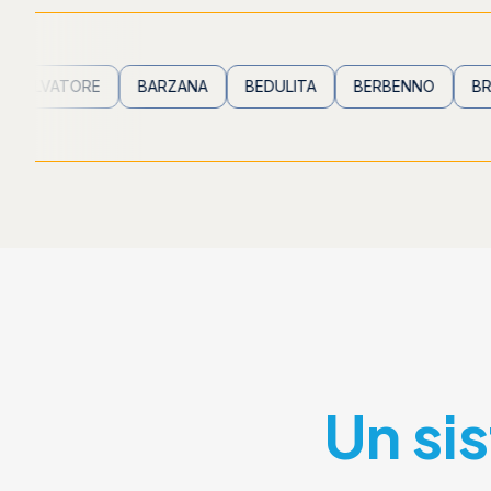
TORE
BARZANA
BEDULITA
BERBENNO
BREMBILLA
Un si