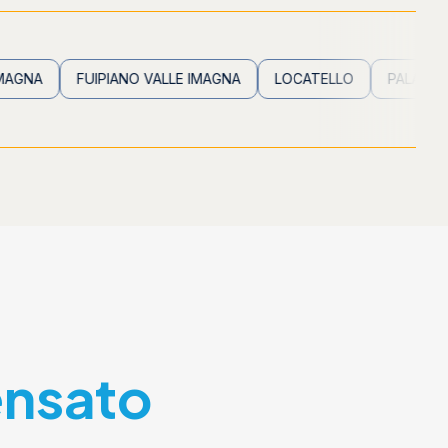
FUIPIANO VALLE IMAGNA
LOCATELLO
PALADINA
PA
ensato