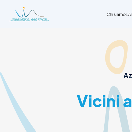
Chi siamo
L'
Chi siamo
L'Ambito
Cosa facciamo
News
Az
Amministrazione trasparente
Contatti
Vicini 