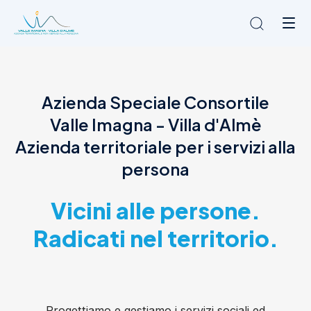
Chi siamo
Azienda Speciale Consortile
L'Ambito
Valle Imagna - Villa d'Almè
Cosa facciamo
News
Azienda territoriale per i servizi alla
Amministrazione trasparente
persona
Contatti
Vicini alle persone.
Radicati nel territorio.
Progettiamo e gestiamo i servizi sociali ed