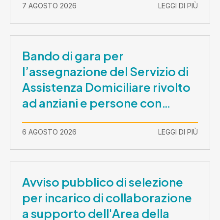
7 AGOSTO 2026
LEGGI DI PIÙ
Bando di gara per
l’assegnazione del Servizio di
Assistenza Domiciliare rivolto
ad anziani e persone con
disabilità nel periodo 1 ottobre
2026-30 settembre 2029
6 AGOSTO 2026
LEGGI DI PIÙ
Avviso pubblico di selezione
per incarico di collaborazione
a supporto dell'Area della