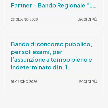
Partner – Bando Regionale “La
Lombardia è dei Giovani 2026”
– CUP E81B26000210003
23 GIUGNO 2026
LEGGI DI PIÙ
Bando di concorso pubblico,
per soli esami, per
l’assunzione a tempo pieno e
indeterminato di n. 1
Assistente Sociale –
Comunicazione prova scritta e
16 GIUGNO 2026
LEGGI DI PIÙ
prova orale