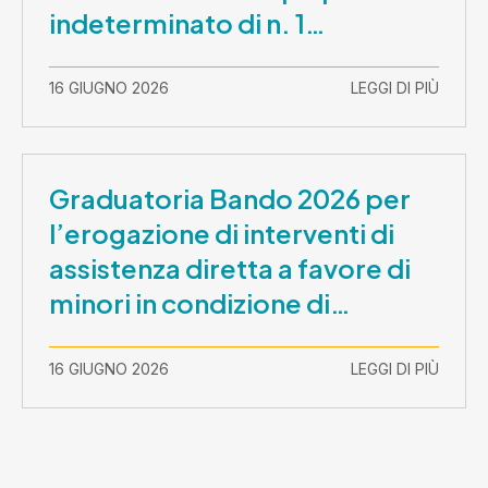
indeterminato di n. 1
Assistente Sociale –
Comunicazione prova scritta e
16 GIUGNO 2026
LEGGI DI PIÙ
prova orale
Graduatoria Bando 2026 per
l’erogazione di interventi di
assistenza diretta a favore di
minori in condizione di
disabilità con necessità di
sostegno elevato e molto
16 GIUGNO 2026
LEGGI DI PIÙ
elevato (Misura B2) per
prestazioni socioeducative o
educative in contesti