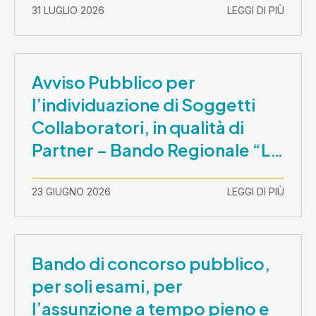
31 LUGLIO 2026
LEGGI DI PIÙ
Avviso Pubblico per
l’individuazione di Soggetti
Collaboratori, in qualità di
Partner – Bando Regionale “La
Lombardia è dei Giovani 2026”
– CUP E81B26000210003
23 GIUGNO 2026
LEGGI DI PIÙ
Bando di concorso pubblico,
per soli esami, per
l’assunzione a tempo pieno e