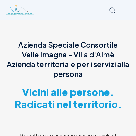
Chi siamo
Azienda Speciale Consortile
L'Ambito
Valle Imagna - Villa d'Almè
Cosa facciamo
News
Azienda territoriale per i servizi alla
Amministrazione trasparente
persona
Contatti
Vicini alle persone.
Radicati nel territorio.
Progettiamo e gestiamo i servizi sociali ed