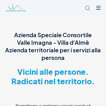
Chi siamo
Azienda Speciale Consortile
L'Ambito
Valle Imagna - Villa d'Almè
Cosa facciamo
News
Azienda territoriale per i servizi alla
Amministrazione trasparente
persona
Contatti
Vicini alle persone.
Radicati nel territorio.
Progettiamo e gestiamo i servizi sociali ed