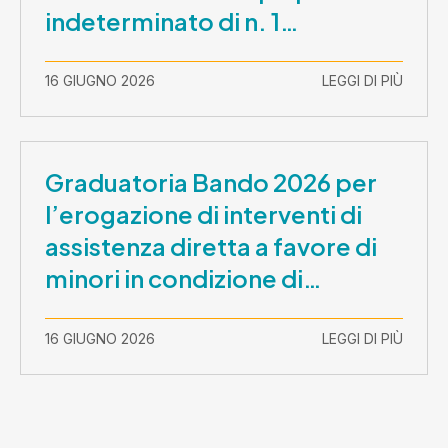
indeterminato di n. 1
Assistente Sociale –
Comunicazione prova scritta e
16 GIUGNO 2026
LEGGI DI PIÙ
prova orale
Graduatoria Bando 2026 per
l’erogazione di interventi di
assistenza diretta a favore di
minori in condizione di
disabilità con necessità di
sostegno elevato e molto
16 GIUGNO 2026
LEGGI DI PIÙ
elevato (Misura B2) per
prestazioni socioeducative o
educative in contesti