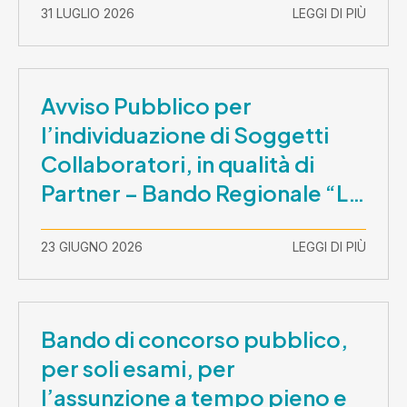
31 LUGLIO 2026
LEGGI DI PIÙ
Avviso Pubblico per
l’individuazione di Soggetti
Collaboratori, in qualità di
Partner – Bando Regionale “La
Lombardia è dei Giovani 2026”
– CUP E81B26000210003
23 GIUGNO 2026
LEGGI DI PIÙ
Bando di concorso pubblico,
per soli esami, per
l’assunzione a tempo pieno e