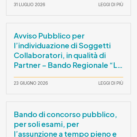
31 LUGLIO 2026
LEGGI DI PIÙ
Avviso Pubblico per
l’individuazione di Soggetti
Collaboratori, in qualità di
Partner – Bando Regionale “La
Lombardia è dei Giovani 2026”
– CUP E81B26000210003
23 GIUGNO 2026
LEGGI DI PIÙ
Bando di concorso pubblico,
per soli esami, per
l’assunzione a tempo pieno e