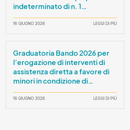
indeterminato di n. 1
Assistente Sociale –
Comunicazione prova scritta e
16 GIUGNO 2026
LEGGI DI PIÙ
prova orale
Graduatoria Bando 2026 per
l’erogazione di interventi di
assistenza diretta a favore di
minori in condizione di
disabilità con necessità di
sostegno elevato e molto
16 GIUGNO 2026
LEGGI DI PIÙ
elevato (Misura B2) per
prestazioni socioeducative o
educative in contesti