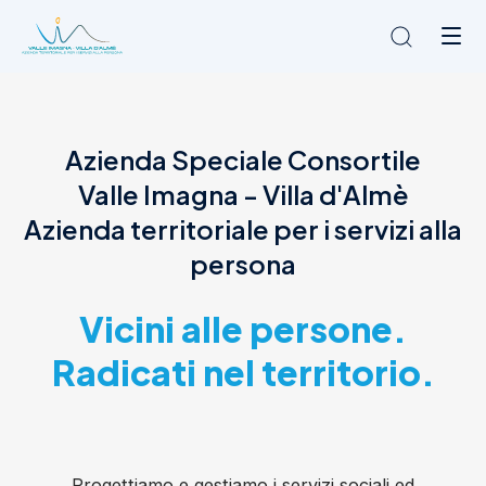
Chi siamo
Azienda Speciale Consortile
L'Ambito
Valle Imagna - Villa d'Almè
Cosa facciamo
News
Azienda territoriale per i servizi alla
Amministrazione trasparente
persona
Contatti
Vicini alle persone.
Radicati nel territorio.
Progettiamo e gestiamo i servizi sociali ed