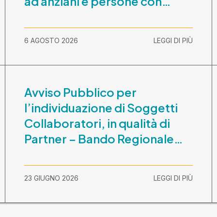
ad anziani e persone con
disabilità nel periodo 1
ottobre 2026-30 settembre
6 AGOSTO 2026
LEGGI DI PIÙ
2029
Avviso Pubblico per
l’individuazione di Soggetti
Collaboratori, in qualità di
Partner – Bando Regionale
“La Lombardia è dei Giovani
2026” – CUP
23 GIUGNO 2026
LEGGI DI PIÙ
E81B26000210003