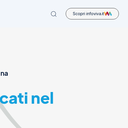
Scopri infoviva.it
ona
cati nel