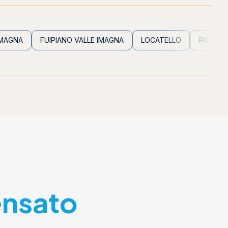
FUIPIANO VALLE IMAGNA
LOCATELLO
PALADINA
PA
ensato