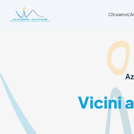
Chi siamo
L'
Chi siamo
L'Ambito
Cosa facciamo
News
Az
Amministrazione trasparente
Contatti
Vicini 