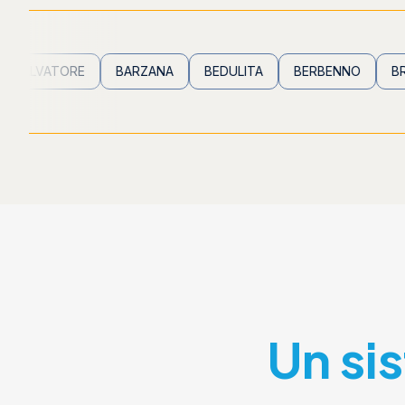
TORE
BARZANA
BEDULITA
BERBENNO
BREMBILLA
Un si